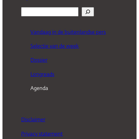
Z
o
e
Vandaag in de buitenlandse pers
k
Selectie van de week
e
n
Dossier
Longreads
Agenda
Disclaimer
Privacy statement