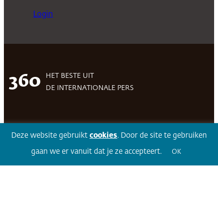
Login
HET BESTE UIT
360
DE INTERNATIONALE PERS
Facebook
LinkedIn
Twitter
Volg 360
Deze website gebruikt
cookies
. Door de site te gebruiken
gaan we er vanuit dat je ze accepteert.
OK