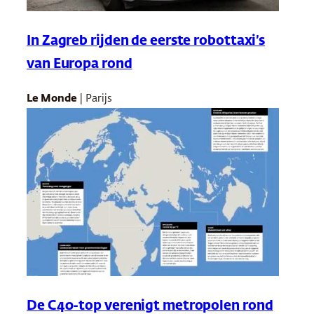
In Zagreb rijden de eerste robottaxi’s
van Europa rond
Le Monde
| Parijs
De C40-top verenigt metropolen rond