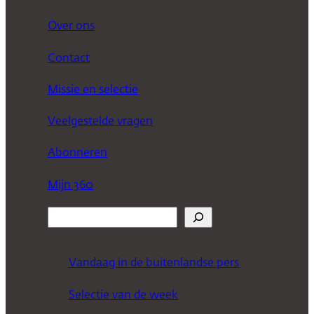
Over ons
Contact
Missie en selectie
Veelgestelde vragen
Abonneren
Mijn 360
Z
o
e
Vandaag in de buitenlandse pers
k
Selectie van de week
e