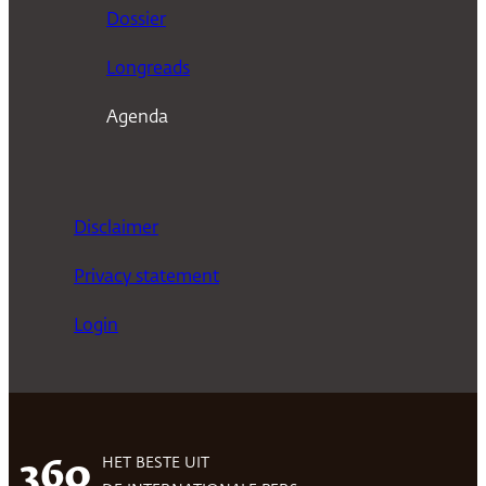
n
Dossier
Longreads
Agenda
Disclaimer
Privacy statement
Login
HET BESTE UIT
360