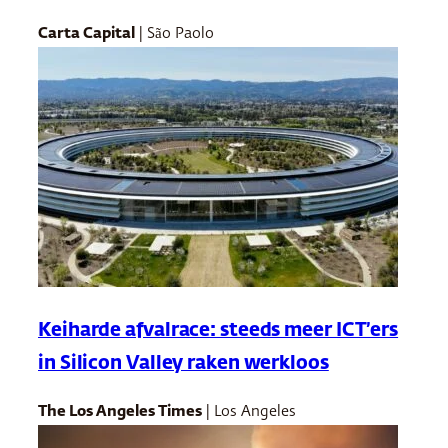
Carta Capital
| São Paolo
Keiharde afvalrace: steeds meer ICT’ers
in Silicon Valley raken werkloos
The Los Angeles Times
| Los Angeles