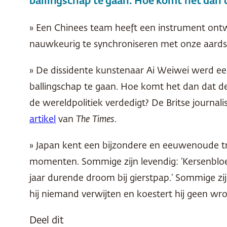
ballingschap te gaan. Hoe komt het dan
» Een Chinees team heeft een instrument ontwi
nauwkeurig te synchroniseren met onze aards
» De dissidente kunstenaar Ai Weiwei werd e
ballingschap te gaan. Hoe komt het dan dat de 
de wereldpolitiek verdedigt? De Britse journal
artikel
van
The Times
.
» Japan kent een bijzondere en eeuwenoude tra
momenten. Sommige zijn levendig: ‘Kersenbloe
jaar durende droom bij gierstpap.’ Sommige zij
hij niemand verwijten en koestert hij geen wro
Deel dit