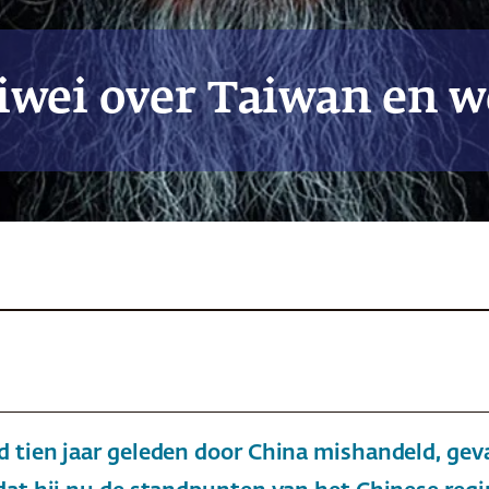
iwei over Taiwan en w
d tien jaar geleden door China mishandeld, g