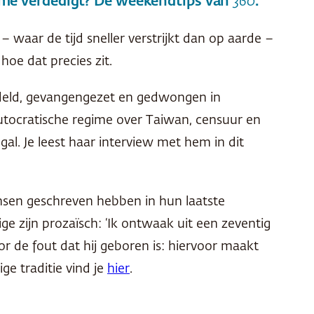
gime verdedigt? De weekendtips van
360
.
waar de tijd sneller verstrijkt dan op aarde –
hoe dat precies zit.
ndeld, gevangengezet en gedwongen in
autocratische regime over Taiwan, censuur en
al. Je leest haar interview met hem in dit
ensen geschreven hebben in hun laatste
 zijn prozaïsch: ‘Ik ontwaak uit een zeventig
or de fout dat hij geboren is: hiervoor maakt
ge traditie vind je
hier
.