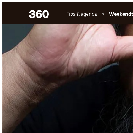
Ga
Tips & agenda
Weekendt
naar
de
inhoud