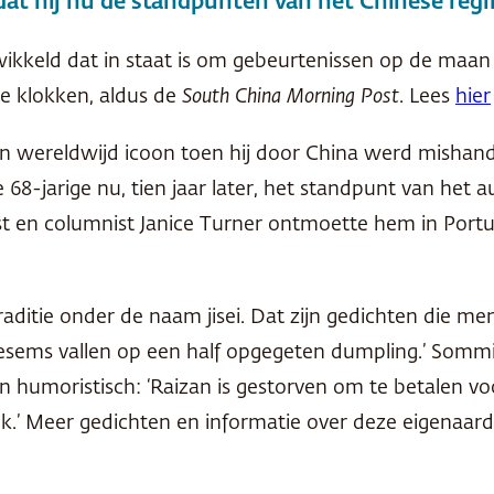
 dat hij nu de standpunten van het Chinese re
kkeld dat in staat is om gebeurtenissen op de maan – 
e klokken, aldus de
South China Morning Post
. Lees
hier
en wereldwijd icoon toen hij door China werd misha
68-jarige nu, tien jaar later, het standpunt van het 
ist en columnist Janice Turner ontmoette hem in Portug
ditie onder de naam jisei. Dat zijn gedichten die m
sems vallen op een half opgegeten dumpling.’ Sommige
n humoristisch: ‘Raizan is gestorven om te betalen vo
k.’ Meer gedichten en informatie over deze eigenaardi