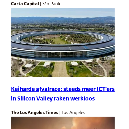
Carta Capital
| São Paolo
Keiharde afvalrace: steeds meer ICT’ers
in Silicon Valley raken werkloos
The Los Angeles Times
| Los Angeles