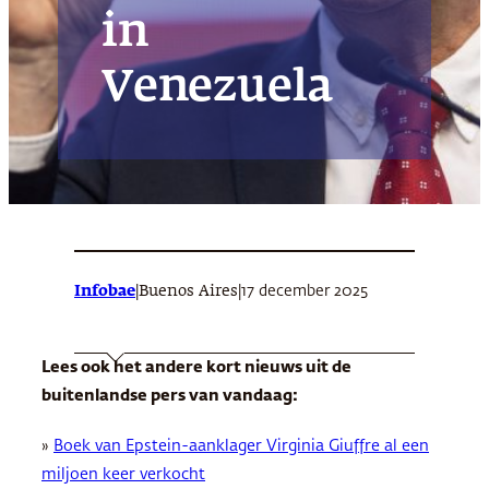
in
Venezuela
Infobae
|
|
17 december 2025
Buenos Aires
Lees ook het andere kort nieuws uit de
buitenlandse pers van vandaag:
»
Boek van Epstein-aanklager Virginia Giuffre al een
miljoen keer verkocht