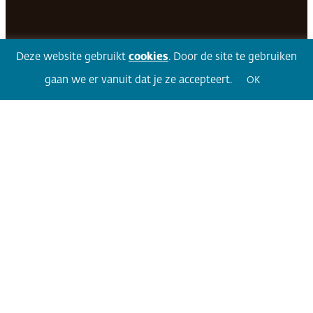
Facebook
LinkedIn
Twitter
Volg 360
Deze website gebruikt
cookies
. Door de site te gebruiken
gaan we er vanuit dat je ze accepteert.
OK