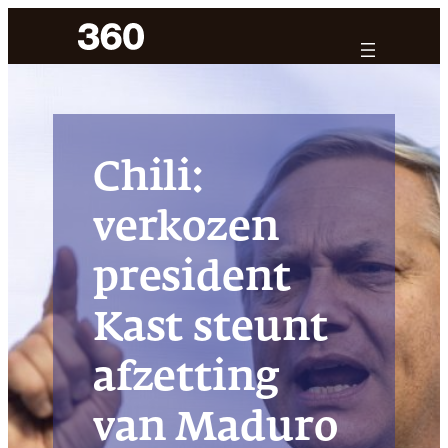
Ga
naar
de
inhoud
Chili:
verkozen
president
Kast steunt
afzetting
van Maduro