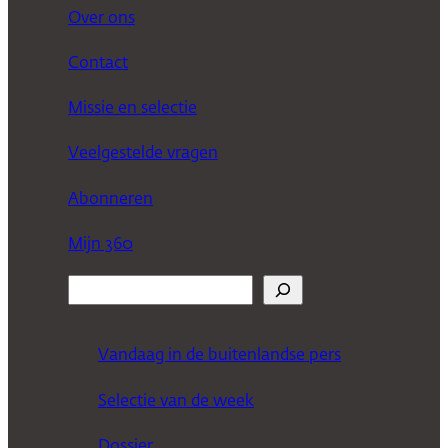
Over ons
Contact
Missie en selectie
Veelgestelde vragen
Abonneren
Mijn 360
Z
o
e
Vandaag in de buitenlandse pers
k
Selectie van de week
e
n
Dossier