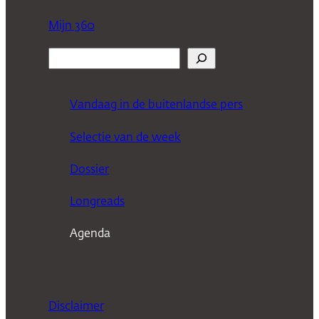
Mijn 360
Z
o
e
Vandaag in de buitenlandse pers
k
Selectie van de week
e
n
Dossier
Longreads
Agenda
Disclaimer