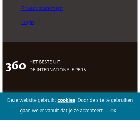
Privacy statement
Login
HET BESTE UIT
360
DE INTERNATIONALE PERS
Facebook
LinkedIn
Twitter
Volg 360
Deze website gebruikt
cookies
. Door de site te gebruiken
gaan we er vanuit dat je ze accepteert.
OK