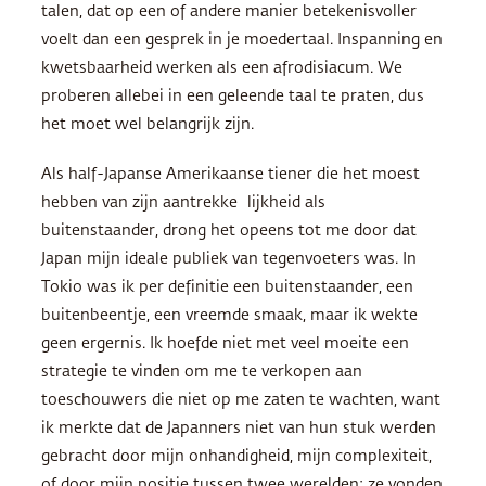
talen, dat op een of andere manier betekenisvoller
voelt dan een gesprek in je moedertaal. Inspanning en
kwetsbaarheid werken als een afrodisiacum. We
proberen allebei in een geleende taal te praten, dus
het moet wel belangrijk zijn.
Als half-Japanse Amerikaanse tiener die het moest
hebben van zijn aantrekke lijkheid als
buitenstaander, drong het opeens tot me door dat
Japan mijn ideale publiek van tegenvoeters was. In
Tokio was ik per definitie een buitenstaander, een
buitenbeentje, een vreemde smaak, maar ik wekte
geen ergernis. Ik hoefde niet met veel moeite een
strategie te vinden om me te verkopen aan
toeschouwers die niet op me zaten te wachten, want
ik merkte dat de Japanners niet van hun stuk werden
gebracht door mijn onhandigheid, mijn complexiteit,
of door mijn positie tussen twee werelden: ze vonden