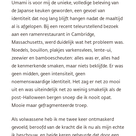
Umami is voor mij de unieke, volledige beleving van
de Japanse keuken geworden, een gevoel van
identiteit dat nog lang blijft hangen nadat de maaltijd
al is afgelopen. Bij een recent teleurstellend bezoek
aan een ramenrestaurant in Cambridge,
Massachusetts, werd duidelijk wat het probleem was.
Noedels, bouillon, plakjes varkensvlees, lente-ui,
zeewier en bamboescheuten: alles was er, alles had
de kenmerkende smaken, maar niets beklijfde. Er was
geen midden, geen intensiteit, geen
noemenswaardige identiteit. Het zag er net zo mooi
uit en was uiteindelijk net zo weinig smakelijk als de
post-Halloween bergen snoep die ik nooit opat.
Mooie maar gefragmenteerde troep.
Als volwassene heb ik me twee keer ontmaskerd
gevoeld, beroofd van de kracht die ik nu als mijn echte
ik beschouw, en beide keren gebeurde dat door een