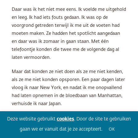
Daar was ik het niet mee eens. Ik voelde me uitgehold
en leeg. Ik had iets fouts gedaan. Ik was op de
voorgrond getreden terwijl ik me uit de voeten had
moeten maken. Ze hadden het spotlicht aangedaan
en daar was ik zomaar in gaan staan. Met één
telefoontje konden die twee me de volgende dag al
laten vermoorden.
Maar dat konden ze niet doen als ze me niet kenden,
als ze me niet konden opsporen. Een paar dagen later
vloog ik naar New York, en nadat ik me onopvallend
had laten opnemen in de bloedbaan van Manhattan,
verhuisde ik naar Japan.
Auteur: Ronald Kelts
Deze website gebruikt
cookies
. Door de site te gebruiken
Vertaler: Lidwien Biekmann
gaan we er vanuit dat je ze accepteert.
OK