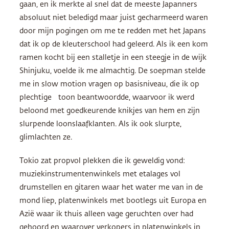
gaan, en ik merkte al snel dat de meeste Japanners
absoluut niet beledigd maar juist gecharmeerd waren
door mijn pogingen om me te redden met het Japans
dat ik op de kleuterschool had geleerd. Als ik een kom
ramen kocht bij een stalletje in een steegje in de wijk
Shinjuku, voelde ik me almachtig. De soepman stelde
me in slow motion vragen op basisniveau, die ik op
plechtige toon beantwoordde, waarvoor ik werd
beloond met goedkeurende knikjes van hem en zijn
slurpende loonslaafklanten. Als ik ook slurpte,
glimlachten ze.
Tokio zat propvol plekken die ik geweldig vond:
muziekinstrumentenwinkels met etalages vol
drumstellen en gitaren waar het water me van in de
mond liep, platenwinkels met bootlegs uit Europa en
Azië waar ik thuis alleen vage geruchten over had
gehoord en waarover verkopers in platenwinkels in