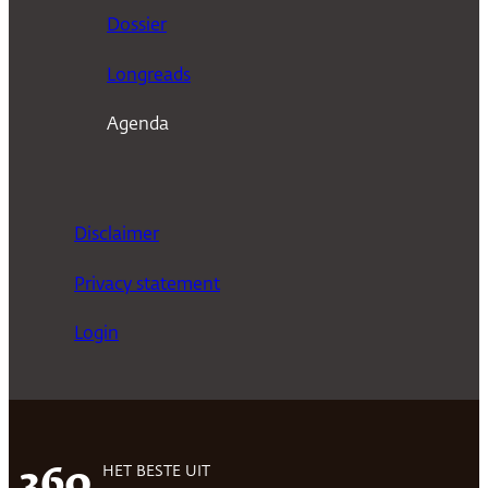
n
Dossier
Longreads
Agenda
Disclaimer
Privacy statement
Login
HET BESTE UIT
360