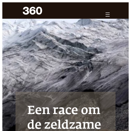
Ga
naar
de
inhoud
Een race om
de zeldzame