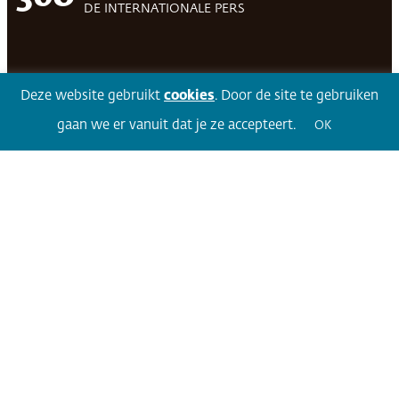
DE INTERNATIONALE PERS
Facebook
LinkedIn
Twitter
Volg 360
Deze website gebruikt
cookies
. Door de site te gebruiken
gaan we er vanuit dat je ze accepteert.
OK