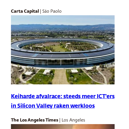
Carta Capital
| São Paolo
Keiharde afvalrace: steeds meer ICT’ers
in Silicon Valley raken werkloos
The Los Angeles Times
| Los Angeles