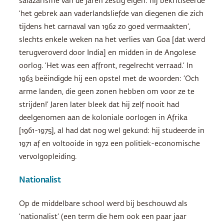
salazarisme van de jaren zestig eigen: hij bekritiseerde
‘het gebrek aan vaderlandsliefde van diegenen die zich
tijdens het carnaval van 1962 zo goed vermaakten’,
slechts enkele weken na het verlies van Goa [dat werd
terugveroverd door India] en midden in de Angolese
oorlog. ‘Het was een affront, regelrecht verraad.’ In
1963 beëindigde hij een opstel met de woorden: ‘Och
arme landen, die geen zonen hebben om voor ze te
strijden!’ Jaren later bleek dat hij zelf nooit had
deelgenomen aan de koloniale oorlogen in Afrika
[1961-1975], al had dat nog wel gekund: hij studeerde in
1971 af en voltooide in 1972 een politiek-economische
vervolgopleiding.
Nationalist
Op de middelbare school werd bij beschouwd als
‘nationalist’ (een term die hem ook een paar jaar