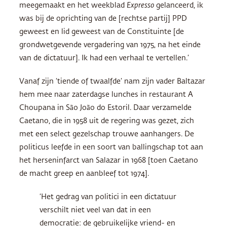
meegemaakt en het weekblad
Expresso
gelanceerd, ik
was bij de oprichting van de [rechtse partij]
PPD
geweest en lid geweest van de Constituinte [de
grondwetgevende vergadering van 1975, na het einde
van de dictatuur]. Ik had een verhaal te vertellen.’
Vanaf zijn ‘tiende of twaalfde’ nam zijn vader Baltazar
hem mee naar zaterdagse lunches in restaurant A
Choupana in São João do Estoril. Daar verzamelde
Caetano, die in 1958 uit de regering was gezet, zich
met een select gezelschap trouwe aanhangers. De
politicus leefde in een soort van ballingschap tot aan
het herseninfarct van Salazar in 1968 [toen Caetano
de macht greep en aanbleef tot 1974].
‘Het gedrag van politici in een dictatuur
verschilt niet veel van dat in een
democratie: de gebruikelijke vriend- en