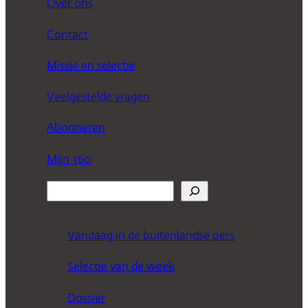
Over ons
Contact
Missie en selectie
Veelgestelde vragen
Abonneren
Mijn 360
Z
o
e
Vandaag in de buitenlandse pers
k
Selectie van de week
e
n
Dossier