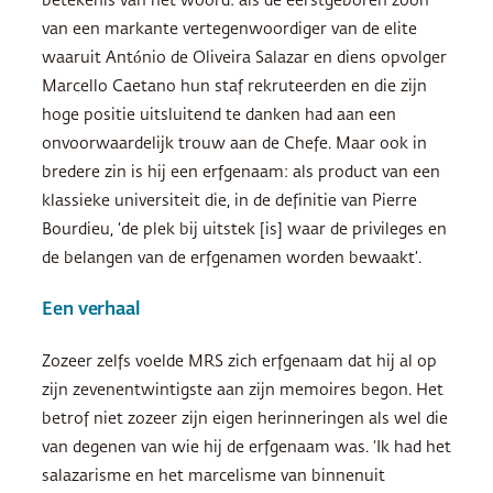
betekenis van het woord: als de eerstgeboren zoon
van een markante vertegenwoordiger van de elite
waaruit António de Oliveira Salazar en diens opvolger
Marcello Caetano hun staf rekruteerden en die zijn
hoge positie uitsluitend te danken had aan een
onvoorwaardelijk trouw aan de Chefe. Maar ook in
bredere zin is hij een erfgenaam: als product van een
klassieke universiteit die, in de definitie van Pierre
Bourdieu, ‘de plek bij uitstek [is] waar de privileges en
de belangen van de erfgenamen worden bewaakt’.
Een verhaal
Zozeer zelfs voelde
MRS
zich erfgenaam dat hij al op
zijn zevenentwintigste aan zijn memoires begon. Het
betrof niet zozeer zijn eigen herinneringen als wel die
van degenen van wie hij de erfgenaam was. ‘Ik had het
salazarisme en het marcelisme van binnenuit