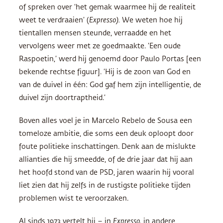
of spreken over ‘het gemak waarmee hij de realiteit
weet te verdraaien’ (
Expresso).
We weten hoe hij
tientallen mensen steunde, verraadde en het
vervolgens weer met ze goedmaakte. ‘Een oude
Raspoetin,’ werd hij genoemd door Paulo Portas [een
bekende rechtse figuur]. ‘Hij is de zoon van God en
van de duivel in één: God gaf hem zijn intelligentie, de
duivel zijn doortraptheid.’
Boven alles voel je in Marcelo Rebelo de Sousa een
tomeloze ambitie, die soms een deuk oploopt door
foute politieke inschattingen. Denk aan de mislukte
allianties die hij smeedde, of de drie jaar dat hij aan
het hoofd stond van de
PSD
, jaren waarin hij vooral
liet zien dat hij zelfs in de rustigste politieke tijden
problemen wist te veroorzaken.
Al sinds 1973 vertelt hij – in
Expresso,
in andere