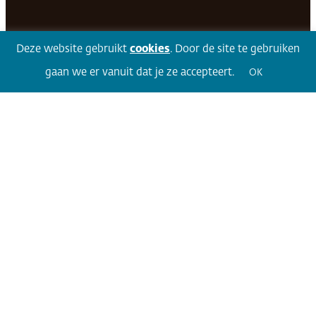
Facebook
LinkedIn
Twitter
Volg 360
Deze website gebruikt
cookies
. Door de site te gebruiken
gaan we er vanuit dat je ze accepteert.
OK