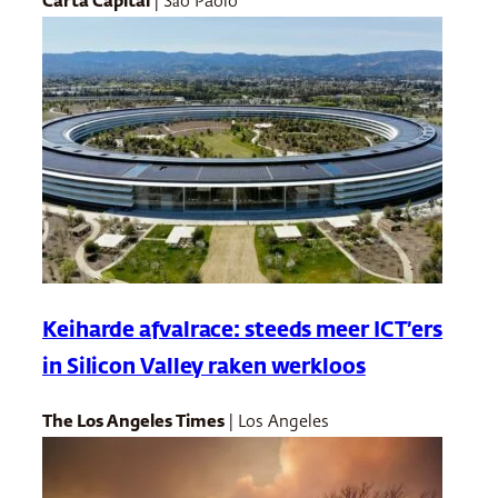
Carta Capital
| São Paolo
Keiharde afvalrace: steeds meer ICT’ers
in Silicon Valley raken werkloos
The Los Angeles Times
| Los Angeles