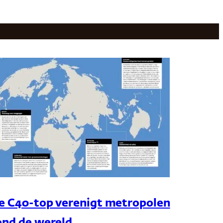
e C40-top verenigt metropolen