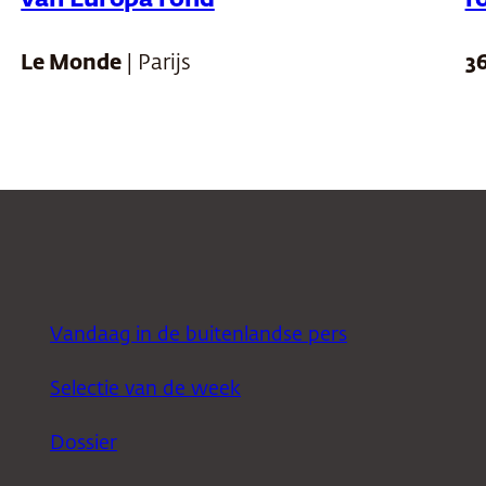
van Europa rond
r
Le Monde
| Parijs
3
Vandaag in de buitenlandse pers
Selectie van de week
Dossier