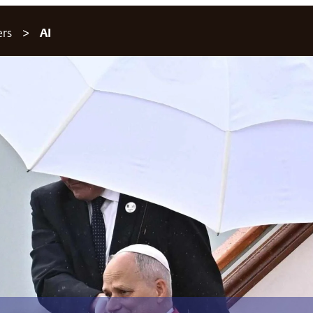
ers
AI