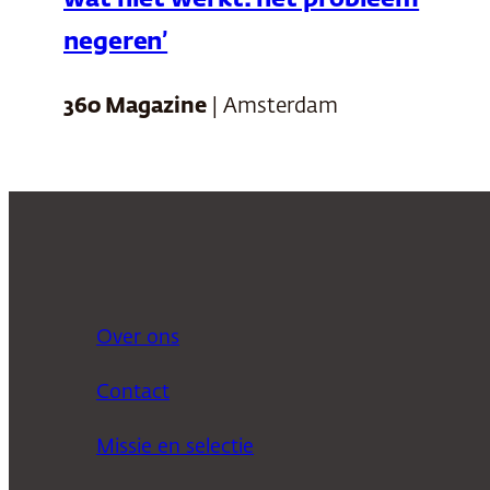
wat niet werkt: het probleem
negeren’
360 Magazine
| Amsterdam
Over ons
Contact
Missie en selectie