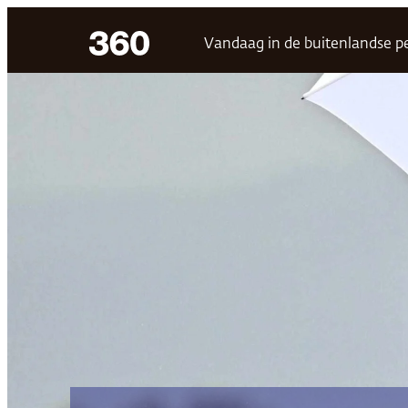
Ga
Vandaag in de buitenlandse p
naar
de
inhoud