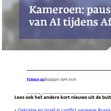
Kameroen: paus
van AI tijdens 
France 24
|
|
20 april 2026
Parijs
Lees ook het andere kort nieuws uit de bu
»
Oekraïne en Israël in conflict vanwege Russi