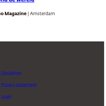
ond de wereld
60 Magazine
| Amsterdam
Disclaimer
Privacy statement
Login