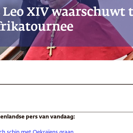
 Leo XIV waarschuwt 
Afrikatournee
itenlandse pers van vandaag:
sch schip met Oekraïens graan