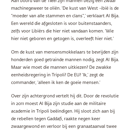
Aan boord van de
Tileel
zijn mannen bezig een zwaar
machinegeweer te oliën. ‘De kust van West -ibië is de
“moeder van alle stammen en clans”,’ verklaart Al Bija.
Een wereld die afgesloten is voor buitenstaanders,
zelfs voor Libiërs die hier niet vandaan komen. ‘Wie
hier niet geboren en getogen is, overleeft hier niet.’
Om de kust van mensensmokkelaars te bevrijden zijn
honderden goed getrainde mannen nodig, zegt Al Bija.
Maar wie moet die mannen uitkiezen? De zwakke
eenheidsregering in Tripoli? De EU? ‘Ik,’ zegt de
commander, ‘alleen ik ken de goeie mensen.’
Over zijn achtergrond vertelt hij dit. Door de revolutie
in 2011 moest Al Bija zijn studie aan de militaire
academie in Tripoli beëindigen. Hij sloot zich aan bij
de rebellen tegen Gaddafi, raakte negen keer
zwaargewond en verloor bij een granaataanval twee