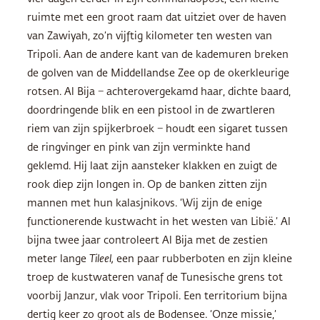
ruimte met een groot raam dat uitziet over de haven
van Zawiyah, zo’n vijftig kilometer ten westen van
Tripoli. Aan de andere kant van de kademuren breken
de golven van de Middellandse Zee op de okerkleurige
rotsen. Al Bija − achterovergekamd haar, dichte baard,
doordringende blik en een pistool in de zwartleren
riem van zijn spijkerbroek − houdt een sigaret tussen
de ringvinger en pink van zijn verminkte hand
geklemd. Hij laat zijn aansteker klakken en zuigt de
rook diep zijn longen in. Op de banken zitten zijn
mannen met hun kalasjnikovs. ‘Wij zijn de enige
functionerende kustwacht in het westen van Libië.’ Al
bijna twee jaar controleert Al Bija met de zestien
meter lange
Tileel,
een paar rubberboten en zijn kleine
troep de kustwateren vanaf de Tunesische grens tot
voorbij Janzur, vlak voor Tripoli. Een territorium bijna
dertig keer zo groot als de Bodensee. ‘Onze missie,’