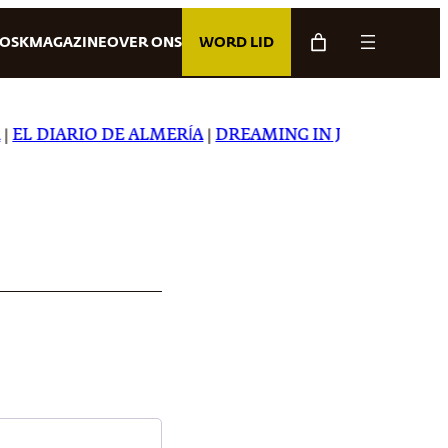
IOSK
MAGAZINE
OVER ONS
WORD LID
L DIARIO DE ALMERÍA
|
DREAMING IN JAPANESE
|
CART