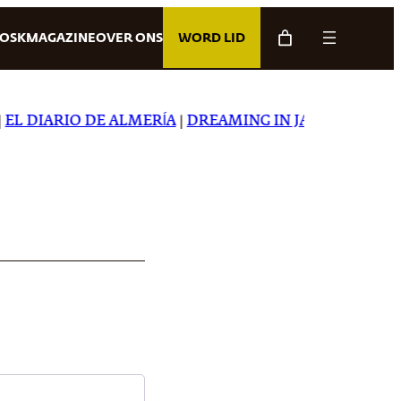
IOSK
MAGAZINE
OVER ONS
WORD LID
L DIARIO DE ALMERÍA
|
DREAMING IN JAPANESE
|
CART