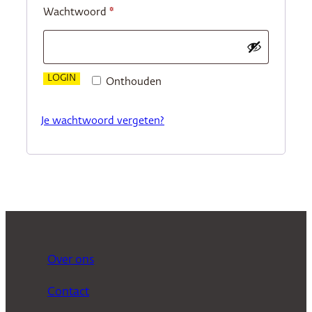
Vereist
Wachtwoord
*
LOGIN
Onthouden
Je wachtwoord vergeten?
Over ons
Contact