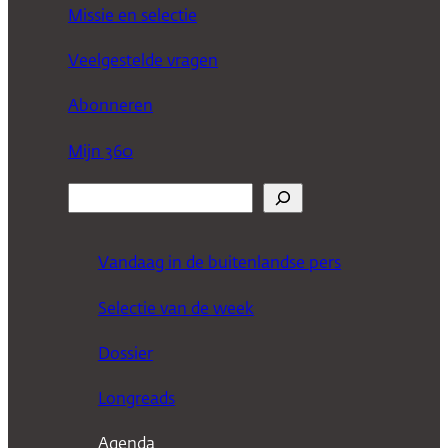
Missie en selectie
Veelgestelde vragen
Abonneren
Mijn 360
Z
o
e
Vandaag in de buitenlandse pers
k
Selectie van de week
e
n
Dossier
Longreads
Agenda