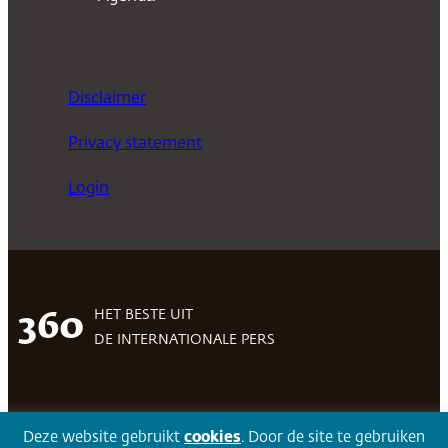
Disclaimer
Privacy statement
Login
HET BESTE UIT
360
DE INTERNATIONALE PERS
Facebook
LinkedIn
Twitter
Volg 360
Deze website gebruikt
cookies
. Door de site te gebruiken