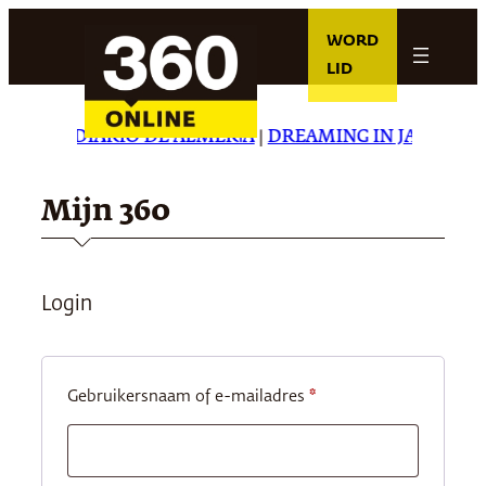
Ga
WORD
naar
LID
de
inhoud
TAR
|
EL DIARIO DE ALMERÍA
|
DREAMING IN JAPANESE
Mijn 360
Login
Vereist
Gebruikersnaam of e-mailadres
*