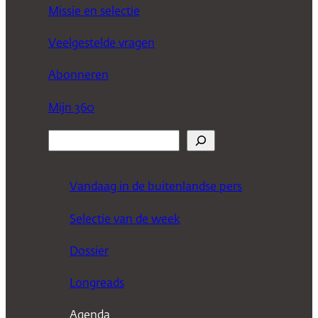
Missie en selectie
Veelgestelde vragen
Abonneren
Mijn 360
Z
o
e
Vandaag in de buitenlandse pers
k
Selectie van de week
e
n
Dossier
Longreads
Agenda