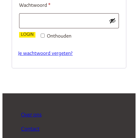
Vereist
Wachtwoord
*
LOGIN
Onthouden
Je wachtwoord vergeten?
Over ons
Contact