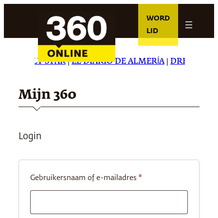
Ga
WORD
naar
LID
de
inhoud
HE DAILY STAR
|
EL DIARIO DE ALMERÍA
|
DREAMING I
Mijn 360
Login
Vereist
Gebruikersnaam of e-mailadres
*