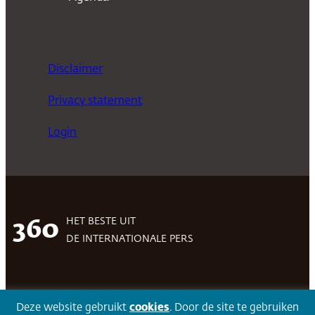
Disclaimer
Privacy statement
Login
HET BESTE UIT
360
DE INTERNATIONALE PERS
Facebook
LinkedIn
Twitter
Volg 360
Deze website gebruikt
cookies
. Door de site te gebruiken