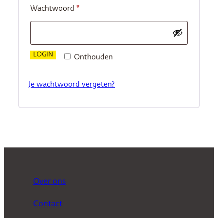
Vereist
Wachtwoord
*
LOGIN
Onthouden
Je wachtwoord vergeten?
Over ons
Contact