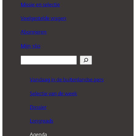
Missie en selectie
Veelgestelde vragen
Abonneren
Mijn 360
Z
o
e
Vandaag in de buitenlandse pers
k
Selectie van de week
e
n
Dossier
Longreads
Agenda