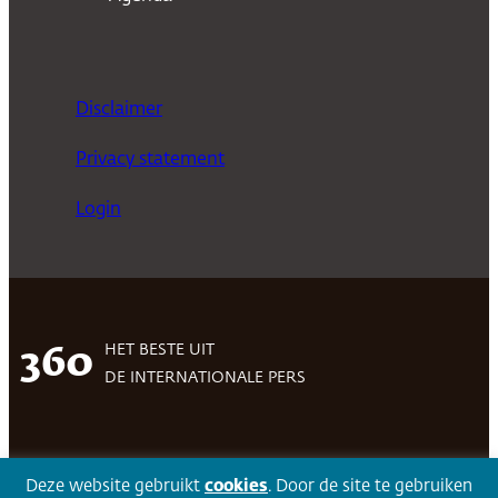
Disclaimer
Privacy statement
Login
HET BESTE UIT
360
DE INTERNATIONALE PERS
Facebook
LinkedIn
Twitter
Volg 360
Deze website gebruikt
cookies
. Door de site te gebruiken