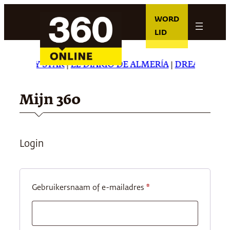
Ga
WORD
naar
LID
de
inhoud
E DAILY STAR
|
EL DIARIO DE ALMERÍA
|
DREAMING IN
Mijn 360
Login
Vereist
Gebruikersnaam of e-mailadres
*