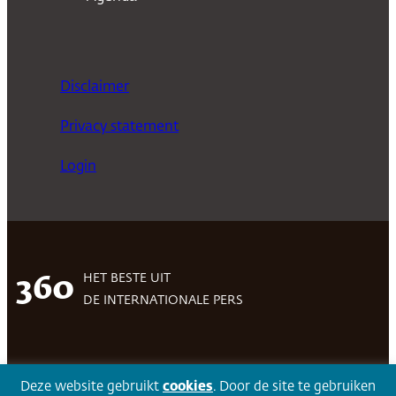
Disclaimer
Privacy statement
Login
HET BESTE UIT
360
DE INTERNATIONALE PERS
Facebook
LinkedIn
Twitter
Volg 360
Deze website gebruikt
cookies
. Door de site te gebruiken