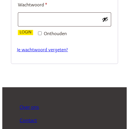
Vereist
Wachtwoord
*
LOGIN
Onthouden
Je wachtwoord vergeten?
Over ons
Contact