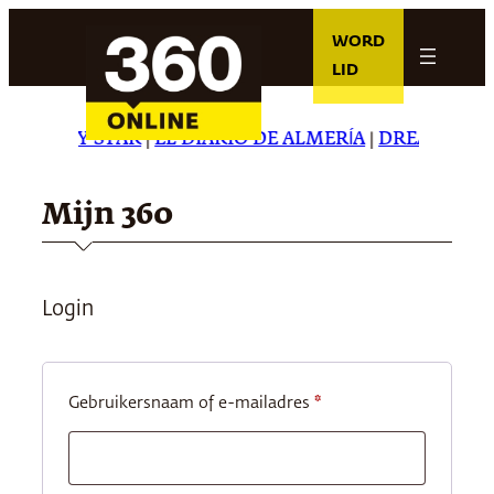
Ga
WORD
naar
LID
de
inhoud
HE DAILY STAR
|
EL DIARIO DE ALMERÍA
|
DREAMING IN
Mijn 360
Login
Vereist
Gebruikersnaam of e-mailadres
*