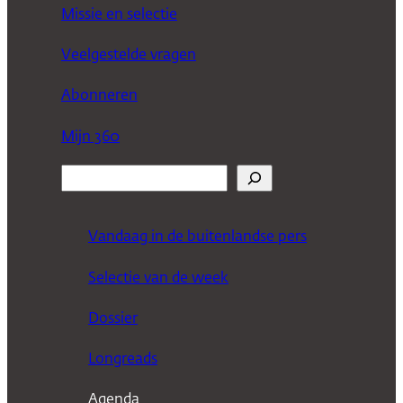
Missie en selectie
Veelgestelde vragen
Abonneren
Mijn 360
Z
o
e
Vandaag in de buitenlandse pers
k
Selectie van de week
e
n
Dossier
Longreads
Agenda