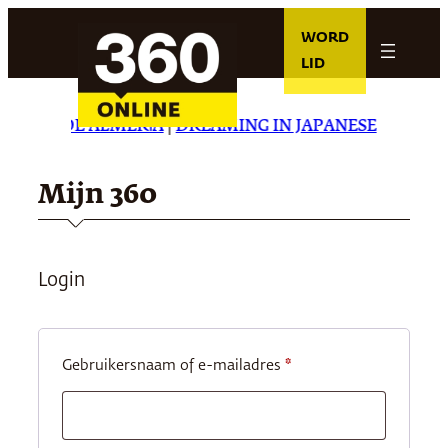
Ga
WORD
naar
LID
de
inhoud
DIARIO DE ALMERÍA
|
DREAMING IN JAPANESE
|
CARTA 
Mijn 360
Login
Vereist
Gebruikersnaam of e-mailadres
*