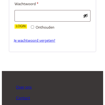
Vereist
Wachtwoord
*
LOGIN
Onthouden
Je wachtwoord vergeten?
Over ons
Contact