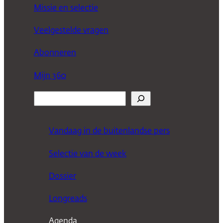
Missie en selectie
Veelgestelde vragen
Abonneren
Mijn 360
Z
o
e
Vandaag in de buitenlandse pers
k
Selectie van de week
e
n
Dossier
Longreads
Agenda