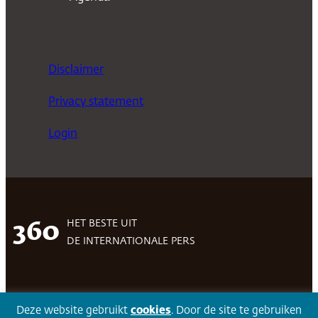
Disclaimer
Privacy statement
Login
HET BESTE UIT
360
DE INTERNATIONALE PERS
Facebook
LinkedIn
Twitter
Volg 360
Deze website gebruikt
cookies
. Door de site te gebruiken