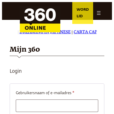
Ga
WORD
naar
LID
de
inhoud
ALMERÍA
|
DREAMING IN JAPANESE
|
CARTA CAPITAL
|
TH
Mijn 360
Login
Vereist
Gebruikersnaam of e-mailadres
*