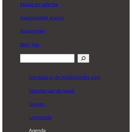
Missie en selectie
Veelgestelde vragen
Abonneren
Mijn 360
Z
o
e
Vandaag in de buitenlandse pers
k
Selectie van de week
e
n
Dossier
Longreads
Agenda