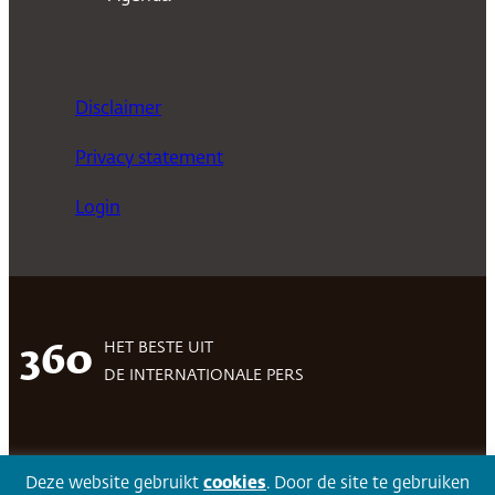
Disclaimer
Privacy statement
Login
HET BESTE UIT
360
DE INTERNATIONALE PERS
Facebook
LinkedIn
Twitter
Volg 360
Deze website gebruikt
cookies
. Door de site te gebruiken