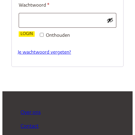
Vereist
Wachtwoord
*
LOGIN
Onthouden
Je wachtwoord vergeten?
Over ons
Contact