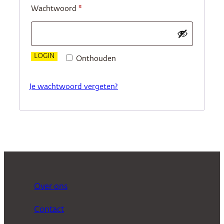
Vereist
Wachtwoord
*
LOGIN
Onthouden
Je wachtwoord vergeten?
Over ons
Contact