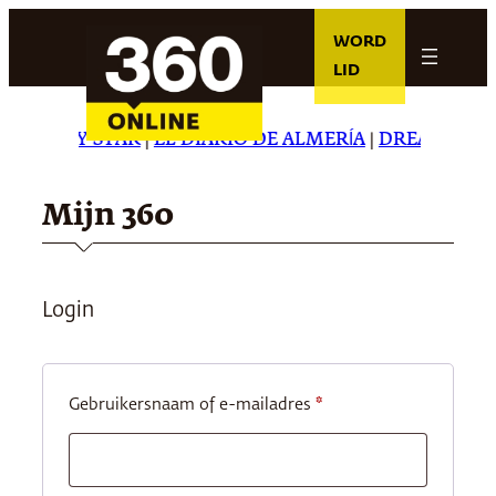
Ga
WORD
naar
LID
de
inhoud
HE DAILY STAR
|
EL DIARIO DE ALMERÍA
|
DREAMING IN
Mijn 360
Login
Vereist
Gebruikersnaam of e-mailadres
*