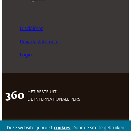
Disclaimer
Privacy statement
Login
HET BESTE UIT
360
DE INTERNATIONALE PERS
Facebook
LinkedIn
Twitter
Volg 360
Deze website gebruikt
cookies
. Door de site te gebruiken