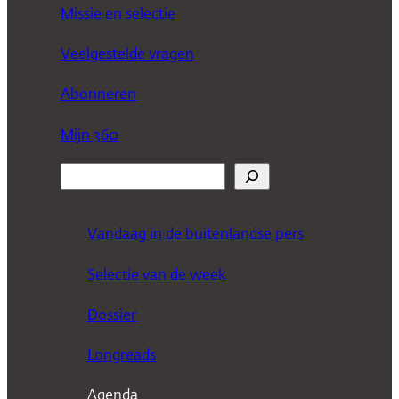
Missie en selectie
Veelgestelde vragen
Abonneren
Mijn 360
Z
o
e
Vandaag in de buitenlandse pers
k
Selectie van de week
e
n
Dossier
Longreads
Agenda