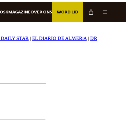
IOSK
MAGAZINE
OVER ONS
WORD LID
ILY STAR
|
EL DIARIO DE ALMERÍA
|
DREAMING IN JAP