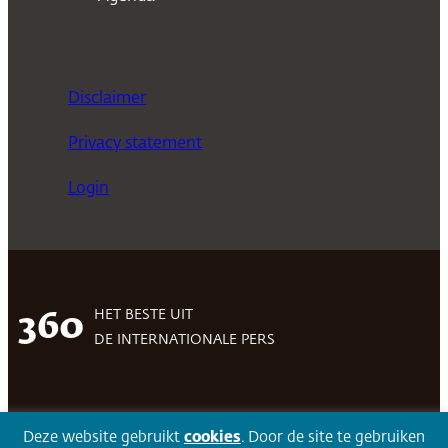
Disclaimer
Privacy statement
Login
HET BESTE UIT
360
DE INTERNATIONALE PERS
Facebook
LinkedIn
Twitter
Volg 360
Deze website gebruikt
cookies
. Door de site te gebruiken