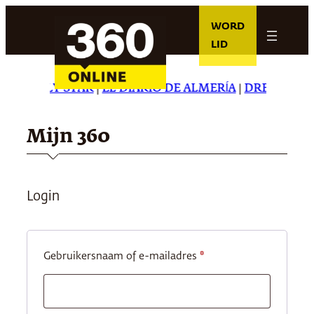
Ga
WORD
naar
LID
de
inhoud
HE DAILY STAR
|
EL DIARIO DE ALMERÍA
|
DREAMING I
Mijn 360
Login
Vereist
Gebruikersnaam of e-mailadres
*