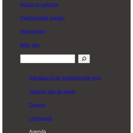
Missie en selectie
Veelgestelde vragen
Abonneren
Mijn 360
Z
o
e
Vandaag in de buitenlandse pers
k
Selectie van de week
e
n
Dossier
Longreads
Agenda