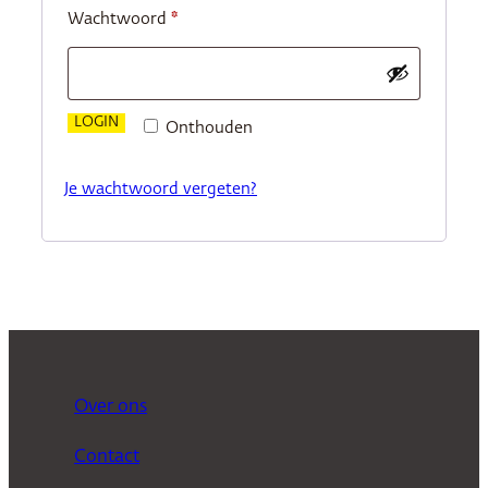
Vereist
Wachtwoord
*
LOGIN
Onthouden
Je wachtwoord vergeten?
Over ons
Contact