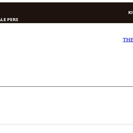
K
LE PERS
THE D