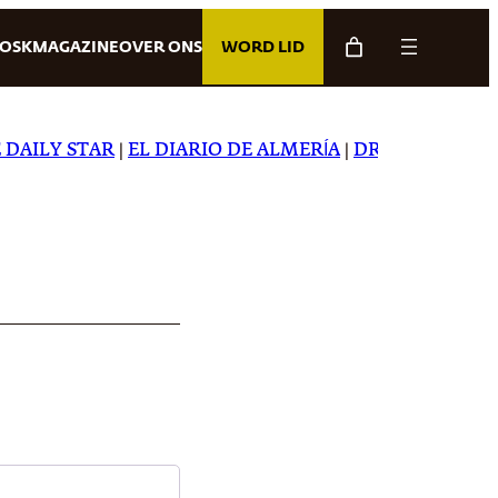
IOSK
MAGAZINE
OVER ONS
WORD LID
AILY STAR
|
EL DIARIO DE ALMERÍA
|
DREAMING IN JAP