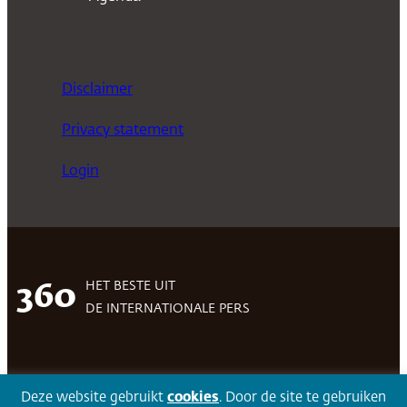
Disclaimer
Privacy statement
Login
HET BESTE UIT
360
DE INTERNATIONALE PERS
Facebook
LinkedIn
Twitter
Volg 360
Deze website gebruikt
cookies
. Door de site te gebruiken