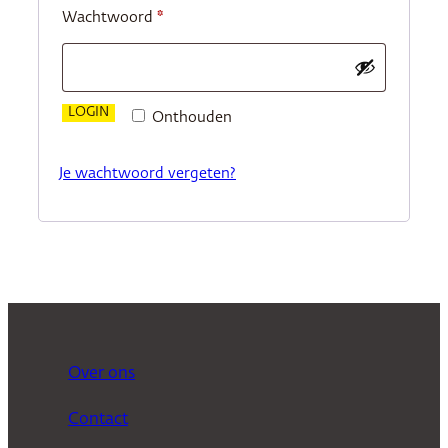
Vereist
Wachtwoord
*
LOGIN
Onthouden
Je wachtwoord vergeten?
Over ons
Contact