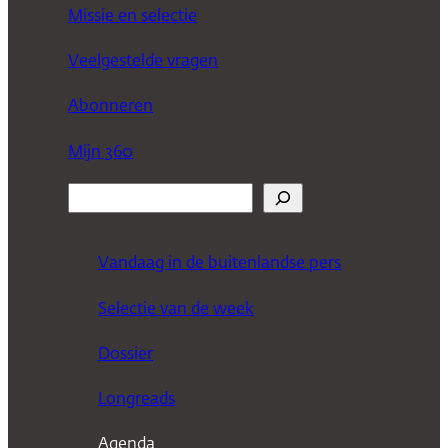
Missie en selectie
Veelgestelde vragen
Abonneren
Mijn 360
Z
o
e
Vandaag in de buitenlandse pers
k
Selectie van de week
e
n
Dossier
Longreads
Agenda