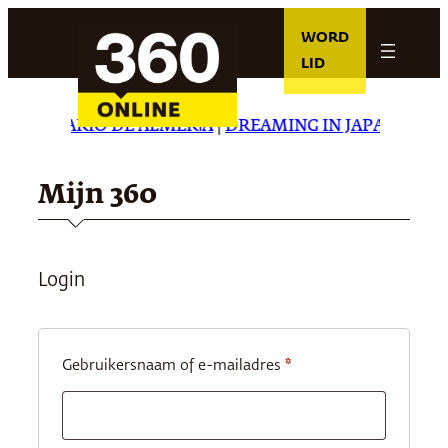
Ga
WORD
naar
LID
de
inhoud
R
|
EL DIARIO DE ALMERÍA
|
DREAMING IN JAPANESE
|
C
Mijn 360
Login
Vereist
Gebruikersnaam of e-mailadres
*