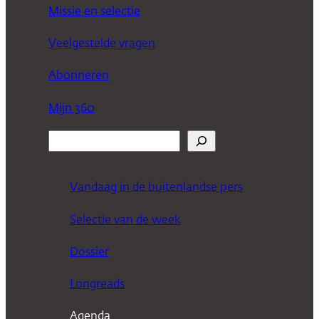
Missie en selectie
Veelgestelde vragen
Abonneren
Mijn 360
Z
o
e
Vandaag in de buitenlandse pers
k
Selectie van de week
e
n
Dossier
Longreads
Agenda