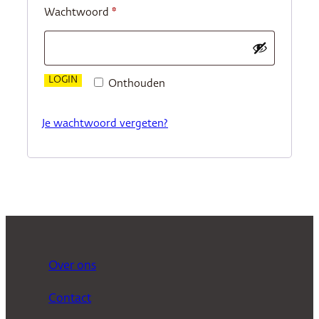
Vereist
Wachtwoord
*
LOGIN
Onthouden
Je wachtwoord vergeten?
Over ons
Contact