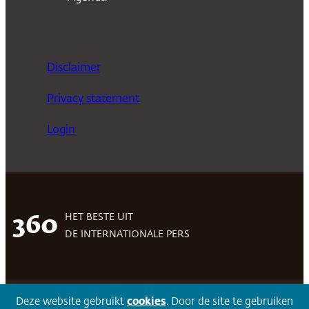
Disclaimer
Privacy statement
Login
HET BESTE UIT
360
DE INTERNATIONALE PERS
Facebook
LinkedIn
Twitter
Volg 360
Deze website gebruikt
cookies
. Door de site te gebruiken