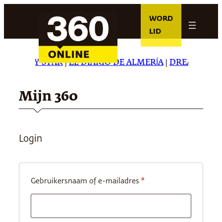
Ga
WORD
naar
LID
de
inhoud
HE DAILY STAR
|
EL DIARIO DE ALMERÍA
|
DREAMING IN
Mijn 360
Login
Vereist
Gebruikersnaam of e-mailadres
*