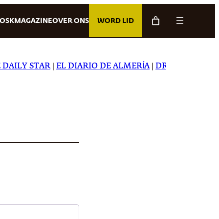
IOSK
MAGAZINE
OVER ONS
WORD LID
AILY STAR
|
EL DIARIO DE ALMERÍA
|
DREAMING IN JAP