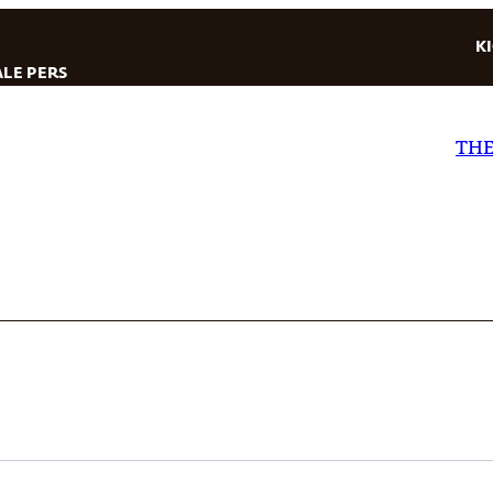
K
LE PERS
THE D