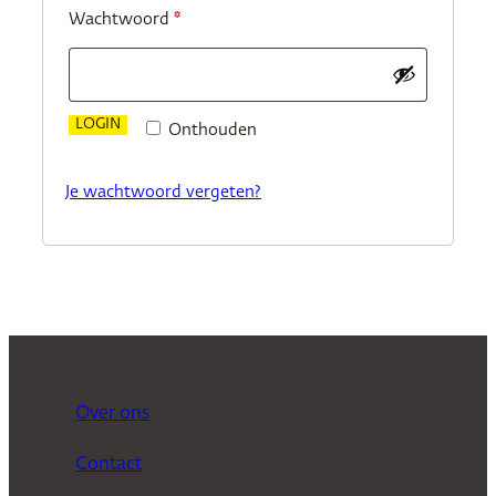
Vereist
Wachtwoord
*
LOGIN
Onthouden
Je wachtwoord vergeten?
Over ons
Contact