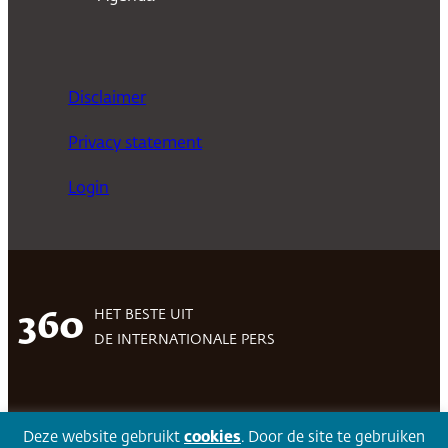
Disclaimer
Privacy statement
Login
HET BESTE UIT
360
DE INTERNATIONALE PERS
Facebook
LinkedIn
Twitter
Volg 360
Deze website gebruikt
cookies
. Door de site te gebruiken