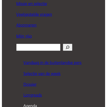
Missie en selectie
Veelgestelde vragen
Abonneren
Mijn 360
Z
o
e
Vandaag in de buitenlandse pers
k
Selectie van de week
e
n
Dossier
Longreads
Agenda