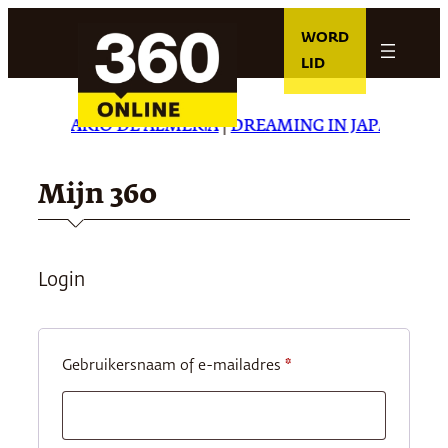
Ga
WORD
naar
LID
de
inhoud
R
|
EL DIARIO DE ALMERÍA
|
DREAMING IN JAPANESE
|
C
Mijn 360
Login
Vereist
Gebruikersnaam of e-mailadres
*