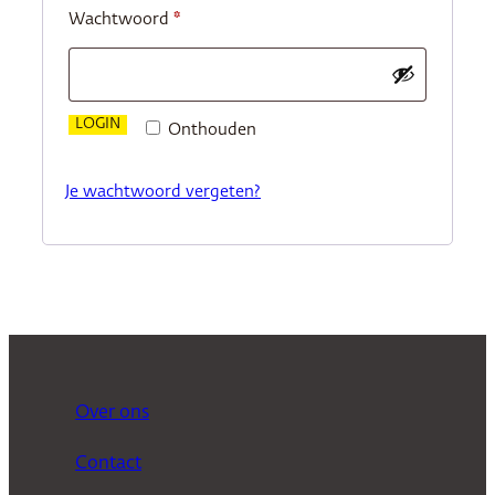
Vereist
Wachtwoord
*
LOGIN
Onthouden
Je wachtwoord vergeten?
Over ons
Contact