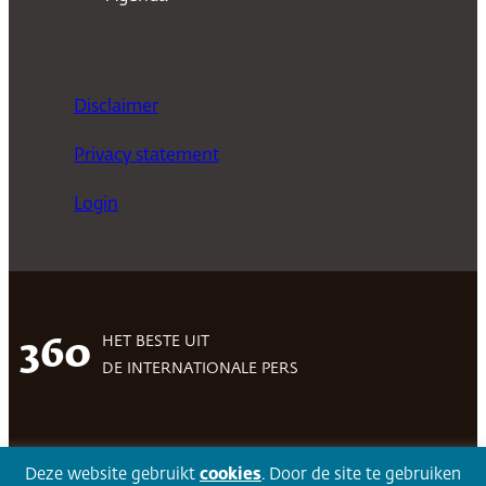
Disclaimer
Privacy statement
Login
HET BESTE UIT
360
DE INTERNATIONALE PERS
Facebook
LinkedIn
Twitter
Volg 360
Deze website gebruikt
cookies
. Door de site te gebruiken