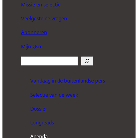
Missie en selectie
Veelgestelde vragen
Abonneren
Mijn 360
Z
o
e
Vandaag in de buitenlandse pers
k
Selectie van de week
e
n
Dossier
Longreads
Agenda