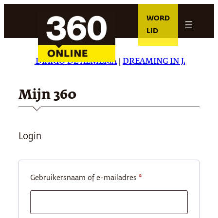
Ga
WORD
naar
LID
de
inhoud
TAR
|
EL DIARIO DE ALMERÍA
|
DREAMING IN JAPANESE
Mijn 360
Login
Vereist
Gebruikersnaam of e-mailadres
*