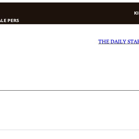
K
LE PERS
THE DAILY STAR
|