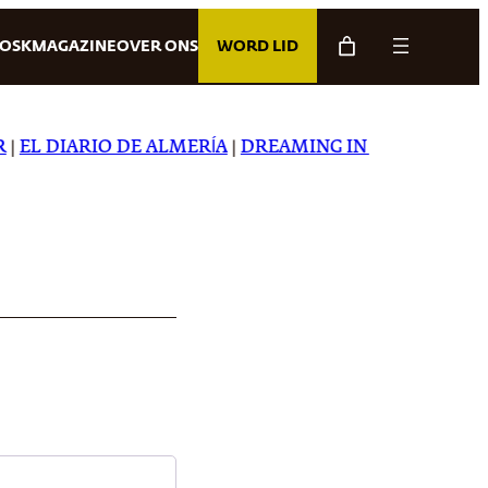
IOSK
MAGAZINE
OVER ONS
WORD LID
EL DIARIO DE ALMERÍA
|
DREAMING IN JAPANESE
|
CAR