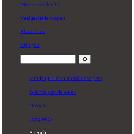
Missie en selectie
Veelgestelde vragen
Abonneren
Mijn 360
Z
o
e
Vandaag in de buitenlandse pers
k
Selectie van de week
e
n
Dossier
Longreads
Agenda