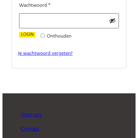
Vereist
Wachtwoord
*
LOGIN
Onthouden
Je wachtwoord vergeten?
Over ons
Contact