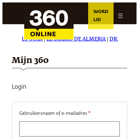
Ga
WORD
naar
LID
de
inhoud
THE DAILY STAR
|
EL DIARIO DE ALMERÍA
|
DREAMING I
Mijn 360
Login
Vereist
Gebruikersnaam of e-mailadres
*