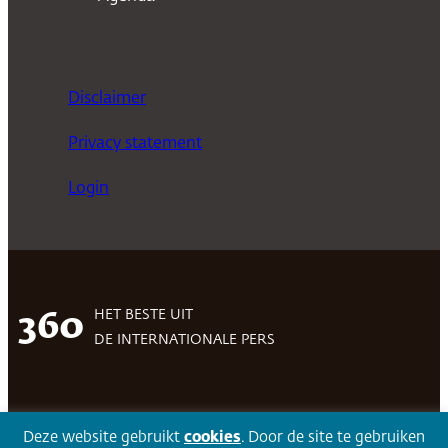
Disclaimer
Privacy statement
Login
HET BESTE UIT
360
DE INTERNATIONALE PERS
Facebook
LinkedIn
Twitter
Volg 360
Deze website gebruikt
cookies
. Door de site te gebruiken