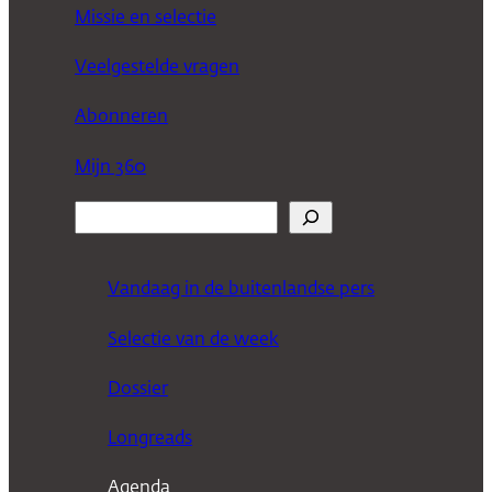
Missie en selectie
Veelgestelde vragen
Abonneren
Mijn 360
Z
o
e
Vandaag in de buitenlandse pers
k
Selectie van de week
e
n
Dossier
Longreads
Agenda