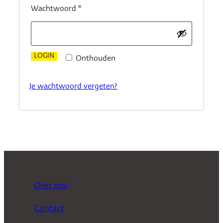
Vereist
Wachtwoord
*
LOGIN
Onthouden
Je wachtwoord vergeten?
Over ons
Contact