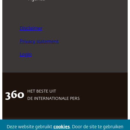
Disclaimer
Privacy statement
Login
HET BESTE UIT
360
DE INTERNATIONALE PERS
Facebook
LinkedIn
Twitter
Volg 360
Deze website gebruikt
cookies
. Door de site te gebruiken