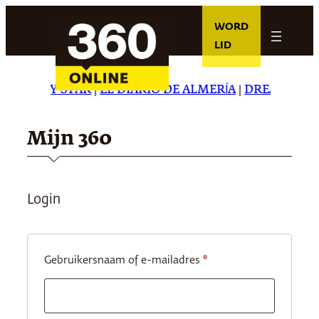
Ga
WORD
naar
LID
de
inhoud
HE DAILY STAR
|
EL DIARIO DE ALMERÍA
|
DREAMING IN
Mijn 360
Login
Vereist
Gebruikersnaam of e-mailadres
*