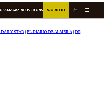
IOSK
MAGAZINE
OVER ONS
WORD LID
AILY STAR
|
EL DIARIO DE ALMERÍA
|
DREAMING IN JAP