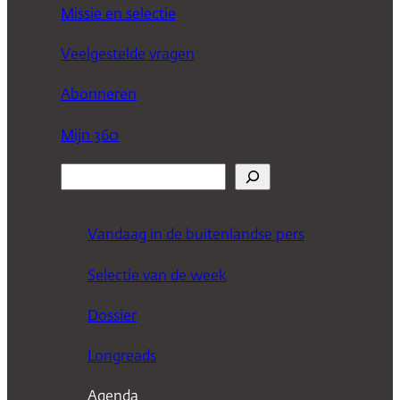
Missie en selectie
Veelgestelde vragen
Abonneren
Mijn 360
Z
o
e
Vandaag in de buitenlandse pers
k
Selectie van de week
e
n
Dossier
Longreads
Agenda