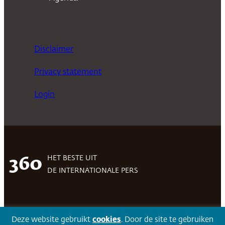
Disclaimer
Privacy statement
Login
HET BESTE UIT
360
DE INTERNATIONALE PERS
Facebook
LinkedIn
Twitter
Volg 360
Deze website gebruikt
cookies
. Door de site te gebruiken