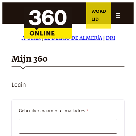
Ga
WORD
naar
LID
de
inhoud
HE DAILY STAR
|
EL DIARIO DE ALMERÍA
|
DREAMING I
Mijn 360
Login
Vereist
Gebruikersnaam of e-mailadres
*