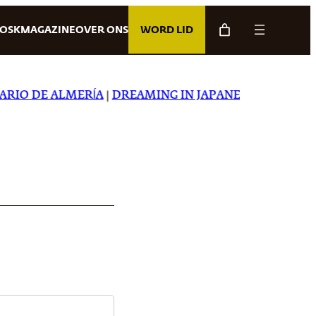
IOSK
MAGAZINE
OVER ONS
WORD LID
IO DE ALMERÍA
|
DREAMING IN JAPANESE
|
CARTA CAPI