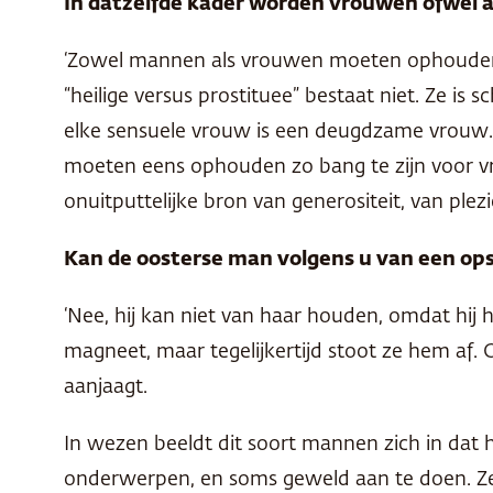
In datzelfde kader worden vrouwen ofwel al
‘Zowel mannen als vrouwen moeten ophouden d
“heilige versus prostituee” bestaat niet. Ze is 
elke sensuele vrouw is een deugdzame vrouw. W
moeten eens ophouden zo bang te zijn voor vr
onuitputtelijke bron van generositeit, van ple
Kan de oosterse man volgens u van een ops
‘Nee, hij kan niet van haar houden, omdat hij h
magneet, maar tegelijkertijd stoot ze hem af. 
aanjaagt.
In wezen beeldt dit soort mannen zich in dat he
onderwerpen, en soms geweld aan te doen. Ze 