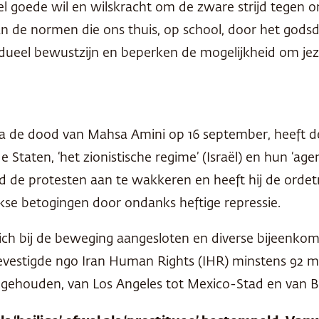
 veel goede wil en wilskracht om de zware strijd tegen
 de normen die ons thuis, op school, door het godsdie
ueel bewustzijn en beperken de mogelijkheid om jezelf 
en na de dood van Mahsa Amini op 16 september, heeft d
 Staten, ‘het zionistische regime’ (Israël) en hun ‘age
gd de protesten aan te wakkeren en heeft hij de ord
ijkse betogingen door ondanks heftige repressie.
ch bij de beweging aangesloten en diverse bijeenkom
gevestigde ngo Iran Human Rights (IHR) minstens 92
es gehouden, van Los Angeles tot Mexico-Stad en van B