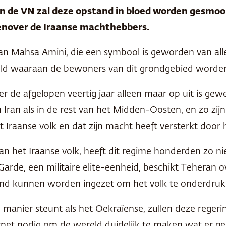
 de VN zal deze opstand in bloed worden gesmoo
genover de Iraanse machthebbers.
an Mahsa Amini, die een symbool is geworden van all
eld waaraan de bewoners van dit grondgebied worden 
r de afgelopen veertig jaar alleen maar op uit is gew
 Iran als in de rest van het Midden-Oosten, en zo zij
t Iraanse volk en dat zijn macht heeft versterkt door
van het Iraanse volk, heeft dit regime honderden zo n
arde, een militaire elite-eenheid, beschikt Teheran ov
stand kunnen worden ingezet om het volk te onderdruk
e manier steunt als het Oekraïense, zullen deze reger
rnet nodig om de wereld duidelijk te maken wat er g