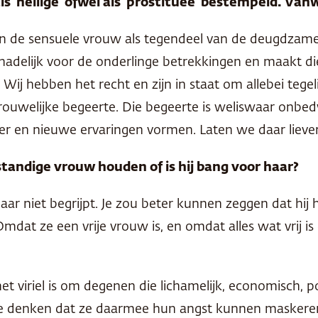
s ‘heilige’ ofwel als ‘prostituee’ bestempeld. Va
e sensuele vrouw als tegendeel van de deugdzame v
schadelijk voor de onderlinge betrekkingen en maakt die
ij hebben het recht en zijn in staat om allebei tege
ouwelijke begeerte. Die begeerte is weliswaar onbe
zier en nieuwe ervaringen vormen. Laten we daar liever
tandige vrouw houden of is hij bang voor haar?
aar niet begrijpt. Je zou beter kunnen zeggen dat hij 
Omdat ze een vrije vrouw is, en omdat alles wat vrij 
t viriel is om degenen die lichamelijk, economisch, pol
denken dat ze daarmee hun angst kunnen maskeren. Ma