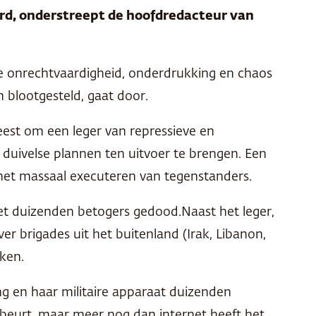
rd, onderstreept de hoofdredacteur van
e onrechtvaardigheid, onderdrukking en chaos
blootgesteld, gaat door.
eest om een leger van repressieve en
n duivelse plannen ten uitvoer te brengen. Een
 het massaal executeren van tegenstanders.
iet duizenden betogers gedood.Naast het leger,
er brigades uit het buitenland (Irak, Libanon,
ken.
ing en haar militaire apparaat duizenden
ebeurt, maar meer nog dan internet heeft het