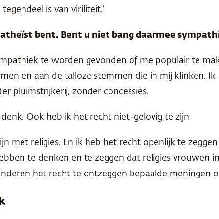
egendeel is van viriliteit.’
u atheïst bent. Bent u niet bang daarmee sympath
 om sympathiek te worden gevonden of me populair te m
omen en aan de talloze stemmen die in mij klinken. Ik 
r pluimstrijkerij, zonder concessies.
 denk. Ook heb ik het recht niet-gelovig te zijn
n met religies. En ik heb het recht openlijk te zeggen
 hebben te denken en te zeggen dat religies vrouwen i
anderen het recht te ontzeggen bepaalde meningen of 
ek