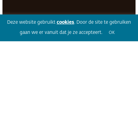
Facebook
LinkedIn
Twitter
Volg 360
Deze website gebruikt
cookies
. Door de site te gebruiken
gaan we er vanuit dat je ze accepteert.
OK