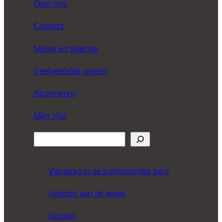
Over ons
Contact
Missie en selectie
Veelgestelde vragen
Abonneren
Mijn 360
Z
o
e
Vandaag in de buitenlandse pers
k
Selectie van de week
e
n
Dossier