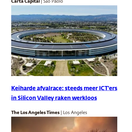
Carta Capital
| São Paolo
Keiharde afvalrace: steeds meer ICT’ers
in Silicon Valley raken werkloos
The Los Angeles Times
| Los Angeles