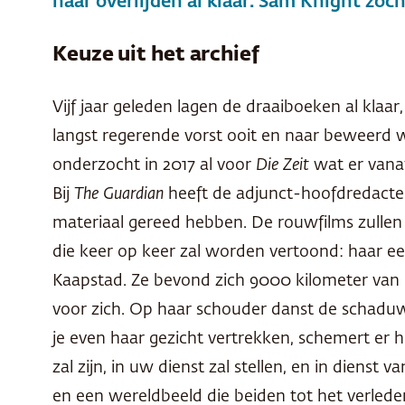
haar overlijden al klaar. Sam Knight zoch
Keuze uit het archief
Vijf jaar geleden lagen de draaiboeken al klaa
langst regerende vorst ooit en naar beweerd w
onderzocht in 2017 al voor
Die Zeit
wat er vana
Bij
The Guardian
heeft de adjunct-hoofdredacteu
materiaal gereed hebben. De rouwfilms zullen o
die keer op keer zal worden vertoond: haar ee
Kaapstad. Ze bevond zich 9000 kilometer van h
voor zich. Op haar schouder danst de schaduw v
je even haar gezicht vertrekken, schemert er heel
zal zijn, in uw dienst zal stellen, en in diens
en een wereldbeeld die beiden tot het verlede