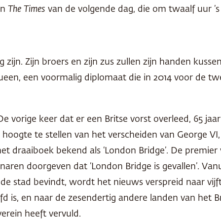
in
The Times
van de volgende dag, die om twaalf uur ’s
zijn. Zijn broers en zijn zus zullen zijn handen kussen.
Queen, een voormalig diplomaat die in 2014 voor de t
 vorige keer dat er een Britse vorst overleed, 65 ja
oogte te stellen van het verscheiden van George VI, z
at het draaiboek bekend als ‘London Bridge’. De premi
tenaren doorgeven dat ‘London Bridge is gevallen’. Van
e stad bevindt, wordt het nieuws verspreid naar vijft
d is, en naar de zesendertig andere landen van het B
erein heeft vervuld.