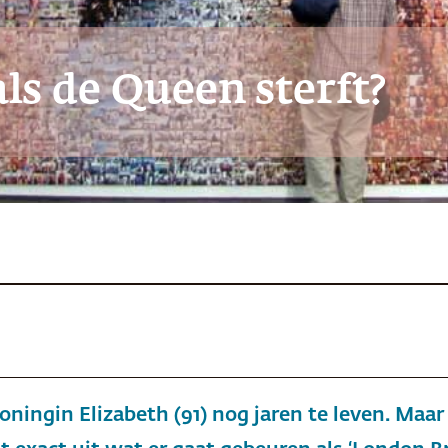
ls de Queen sterft?
koningin Elizabeth (91) nog jaren te leven. Maa