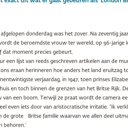
t exact uit wat er gaat gebeuren als ‘London Br
r, afgelopen donderdag was het zover. Na zeventig jaar
ordt de beroemdste vrouw ter wereld, op 96-jarige le
f dat moment precies gebeurt.
r een lijst van reeds geschreven artikelen aan de 
ns eraan herinneren hoe anders het land eruitzag toen
nentwintigste verjaardag, in 1947, toen prinses Eliza
uis en toch binnen de grenzen van het Britse Rijk. De
an een boom. Terwijl ze praat wordt de camera een ke
 even iets door van aristocratische irritatie. “Ik verkl
t van de grote Britse familie waarvan we allen deel uit
n behoren.’