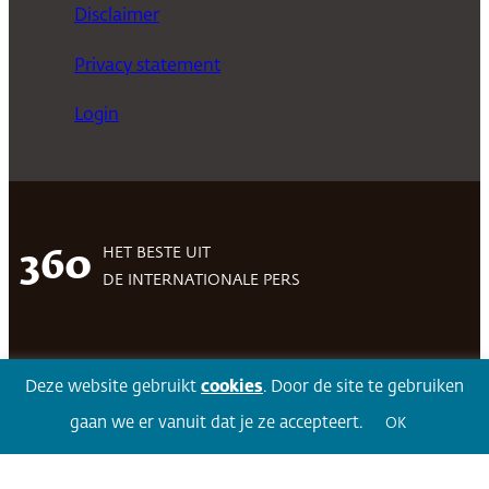
Disclaimer
Privacy statement
Login
HET BESTE UIT
360
DE INTERNATIONALE PERS
Facebook
LinkedIn
Twitter
Volg 360
Deze website gebruikt
cookies
. Door de site te gebruiken
gaan we er vanuit dat je ze accepteert.
OK