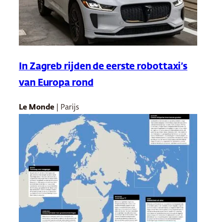
In Zagreb rijden de eerste robottaxi’s
van Europa rond
Le Monde
| Parijs