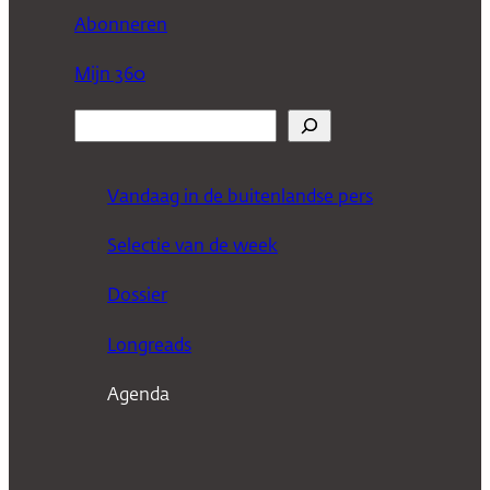
Abonneren
Mijn 360
Z
o
e
Vandaag in de buitenlandse pers
k
Selectie van de week
e
n
Dossier
Longreads
Agenda