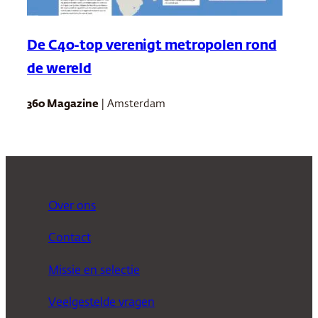
De C40-top verenigt metropolen rond
de wereld
360 Magazine
| Amsterdam
Over ons
Contact
Missie en selectie
Veelgestelde vragen