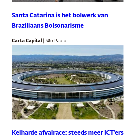
Santa Catarina is het bolwerk van
Braziliaans Bolsonarisme
Carta Capital
| São Paolo
Keiharde afvalrace: steeds meer ICT’ers