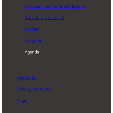
e
Vandaag in de buitenlandse pers
k
Selectie van de week
e
n
Dossier
Longreads
Agenda
Disclaimer
Privacy statement
Login