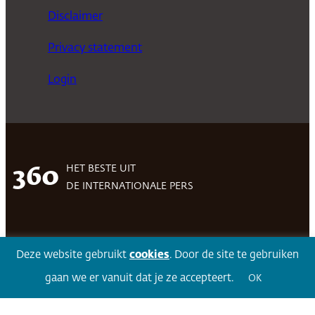
Disclaimer
Privacy statement
Login
HET BESTE UIT
360
DE INTERNATIONALE PERS
Facebook
LinkedIn
Twitter
Volg 360
Deze website gebruikt
cookies
. Door de site te gebruiken
gaan we er vanuit dat je ze accepteert.
OK