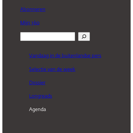
Abonneren
Mijn 360
Z
o
e
Vandaag in de buitenlandse pers
k
Selectie van de week
e
n
Dossier
Longreads
Agenda