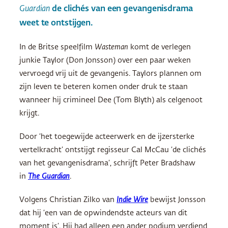
Guardian
de clichés van een gevangenisdrama
weet te ontstijgen.
In de Britse speelfilm
Wasteman
komt de verlegen
junkie Taylor (Don Jonsson) over een paar weken
vervroegd vrij uit de gevangenis. Taylors plannen om
zijn leven te beteren komen onder druk te staan
wanneer hij crimineel Dee (Tom Blyth) als celgenoot
krijgt.
Door ‘het toegewijde acteerwerk en de ijzersterke
vertelkracht’ ontstijgt regisseur Cal McCau ‘de clichés
van het gevangenisdrama’, schrijft Peter Bradshaw
in
The Guardian
.
Volgens Christian Zilko van
Indie Wire
bewijst Jonsson
dat hij ‘een van de opwindendste acteurs van dit
moment is’. Hij had alleen een ander podium verdiend,