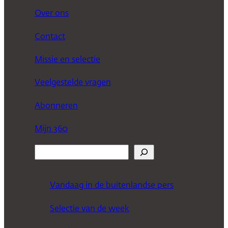
Over ons
Contact
Missie en selectie
Veelgestelde vragen
Abonneren
Mijn 360
Z
o
e
Vandaag in de buitenlandse pers
k
Selectie van de week
e
n