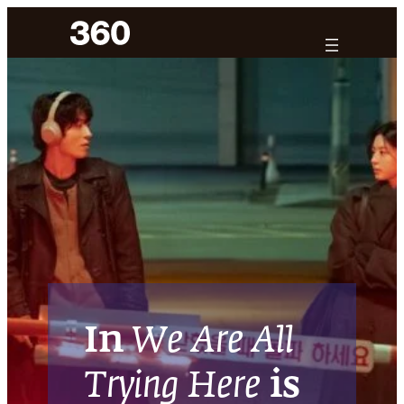
Ga
naar
de
inhoud
In
We Are All
Trying Here
is