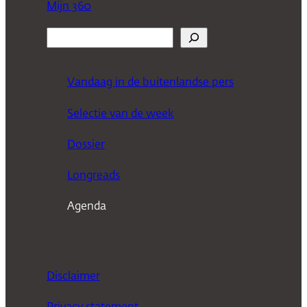
Mijn 360
Z
o
e
Vandaag in de buitenlandse pers
k
Selectie van de week
e
n
Dossier
Longreads
Agenda
Disclaimer