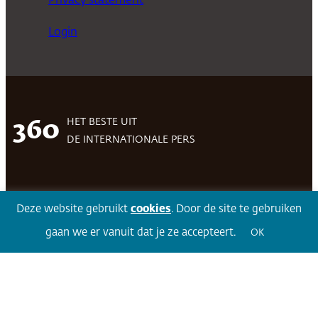
Privacy statement
Login
HET BESTE UIT
360
DE INTERNATIONALE PERS
Facebook
LinkedIn
Twitter
Volg 360
Deze website gebruikt
cookies
. Door de site te gebruiken
gaan we er vanuit dat je ze accepteert.
OK