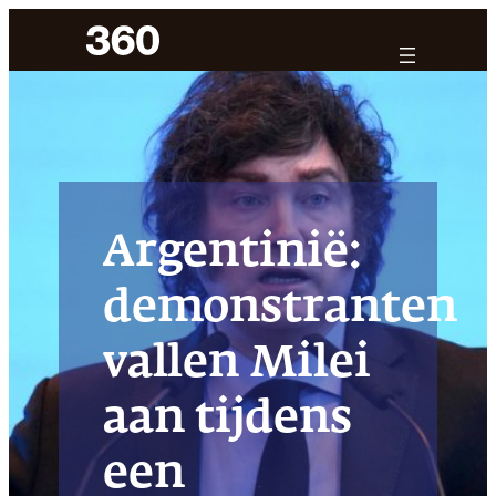
Ga
naar
de
inhoud
Argentinië:
demonstranten
vallen Milei
aan tijdens
een