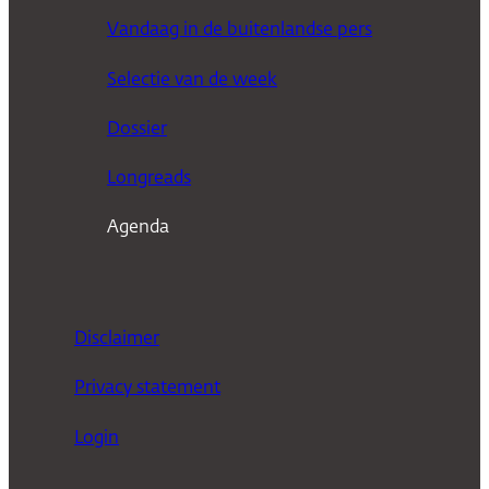
e
Vandaag in de buitenlandse pers
k
Selectie van de week
e
n
Dossier
Longreads
Agenda
Disclaimer
Privacy statement
Login