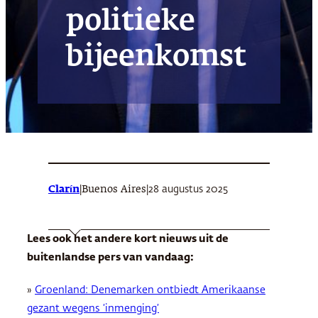
politieke
bijeenkomst
Clarín
|
|
28 augustus 2025
Buenos Aires
Lees ook het andere kort nieuws uit de
buitenlandse pers van vandaag:
»
Groenland: Denemarken ontbiedt Amerikaanse
gezant wegens ‘inmenging’