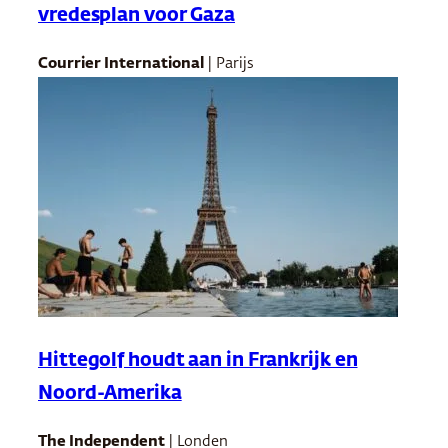
vredesplan voor Gaza
Courrier International
| Parijs
Hittegolf houdt aan in Frankrijk en
Noord-Amerika
The Independent
| Londen