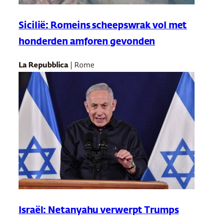
Sicilië: Romeins scheepswrak vol met
honderden amforen gevonden
La Repubblica
| Rome
Israël: Netanyahu verwerpt Trumps