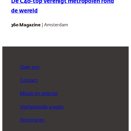
De C40-top verenigt metropolen rond
de wereld
360 Magazine
| Amsterdam
Over ons
Contact
Missie en selectie
Veelgestelde vragen
Abonneren