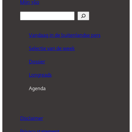
Mijn 360
Z
o
e
Vandaag in de buitenlandse pers
k
Selectie van de week
e
n
Dossier
Longreads
Agenda
Disclaimer
Privacy statement