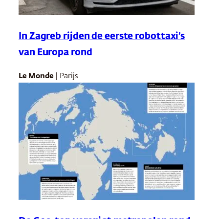
In Zagreb rijden de eerste robottaxi’s
van Europa rond
Le Monde
| Parijs