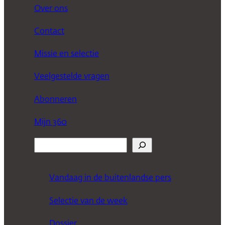
Over ons
Contact
Missie en selectie
Veelgestelde vragen
Abonneren
Mijn 360
Z
o
e
Vandaag in de buitenlandse pers
k
Selectie van de week
e
n
Dossier