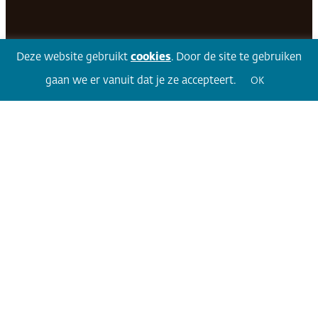
Facebook
LinkedIn
Twitter
Volg 360
Deze website gebruikt
cookies
. Door de site te gebruiken
gaan we er vanuit dat je ze accepteert.
OK