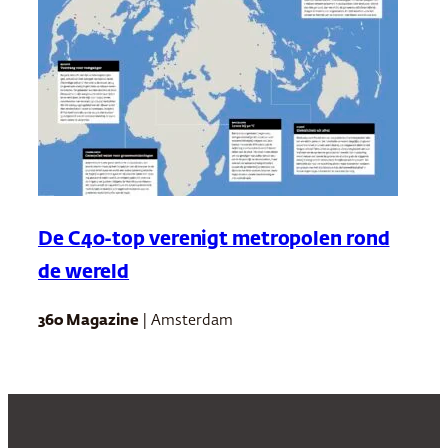
De C40-top verenigt metropolen rond
de wereld
360 Magazine
| Amsterdam