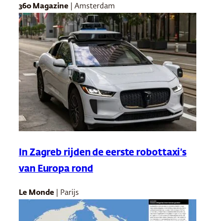
360 Magazine
| Amsterdam
In Zagreb rijden de eerste robottaxi’s
van Europa rond
Le Monde
| Parijs