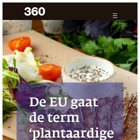
Ga
naar
de
inhoud
De EU gaat
de term
‘plantaardige