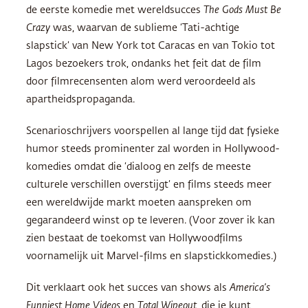
de eerste komedie met wereldsucces
The Gods Must Be
Crazy
was, waarvan de sublieme ‘Tati-achtige
slapstick’ van New York tot Caracas en van Tokio tot
Lagos bezoekers trok, ondanks het feit dat de film
door filmrecensenten alom werd veroordeeld als
apartheidspropaganda.
Scenarioschrijvers voorspellen al lange tijd dat fysieke
humor steeds prominenter zal worden in Hollywood-
komedies omdat die ‘dialoog en zelfs de meeste
culturele verschillen overstijgt’ en films steeds meer
een wereldwijde markt moeten aanspreken om
gegarandeerd winst op te leveren. (Voor zover ik kan
zien bestaat de toekomst van Hollywoodfilms
voornamelijk uit Marvel-films en slapstickkomedies.)
Dit verklaart ook het succes van shows als
America’s
Funniest Home Videos
en
Total Wipeout
, die je kunt