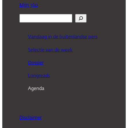
Mijn 360
Z
o
e
Vandaag in de buitenlandse pers
k
Selectie van de week
e
n
Dossier
Longreads
Agenda
Disclaimer