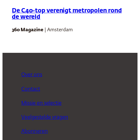
De C40-top verenigt metropolen rond
de wereld
360 Magazine
| Amsterdam
Over ons
Contact
Missie en selectie
Veelgestelde vragen
Abonneren