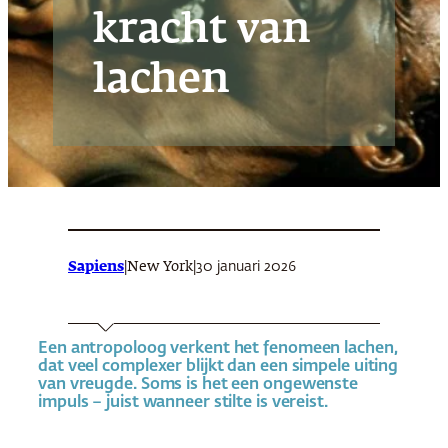
kracht van
lachen
Sapiens
|
|
30 januari 2026
New York
Een antropoloog verkent het fenomeen lachen,
dat veel complexer blijkt dan een simpele uiting
van vreugde. Soms is het een ongewenste
impuls – juist wanneer stilte is vereist.