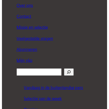
Over ons
Contact
Missie en selectie
Veelgestelde vragen
Abonneren
Mijn 360
Z
o
e
Vandaag in de buitenlandse pers
k
Selectie van de week
e
n