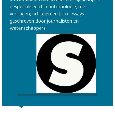
gespecialiseerd in antropologie, met
verslagen, artikelen en foto-essays
geschreven door journalisten en
wetenschappers.