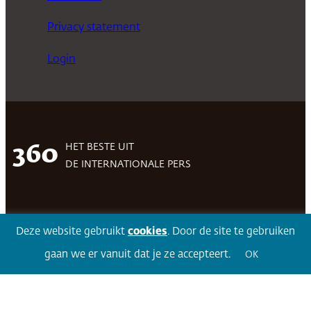
Privacy statement
Login
HET BESTE UIT
360
DE INTERNATIONALE PERS
Facebook
LinkedIn
Twitter
Volg 360
Deze website gebruikt
cookies
. Door de site te gebruiken
gaan we er vanuit dat je ze accepteert.
OK