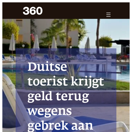
Ga
naar
de
inhoud
Duitse
toerist krijgt
geld terug
wegens
gebrek aan