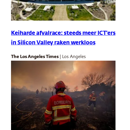
Keiharde afvalrace: steeds meer ICT’ers
in Silicon Valley raken werkloos
The Los Angeles Times
| Los Angeles