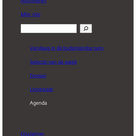
Abonneren
Mijn 360
Z
o
e
Vandaag in de buitenlandse pers
k
Selectie van de week
e
n
Dossier
Longreads
Agenda
Disclaimer