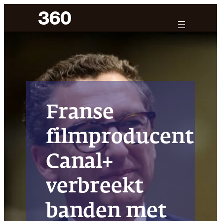
Ga
naar
de
inhoud
Franse
filmproducent
Canal+
verbreekt
banden met