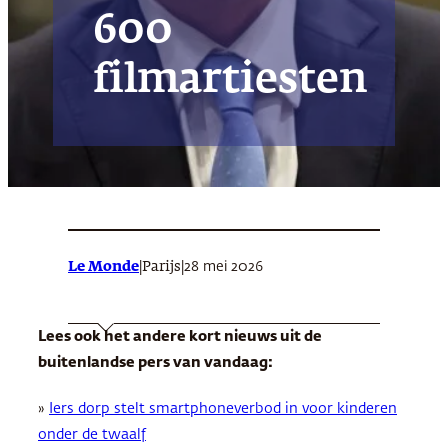
600
filmartiesten
Le Monde
|
|
28 mei 2026
Parijs
Lees ook het andere kort nieuws uit de
buitenlandse pers van vandaag:
»
Iers dorp stelt smartphoneverbod in voor kinderen
onder de twaalf