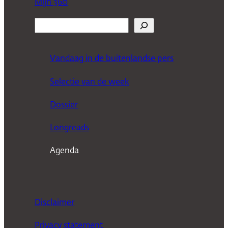
Mijn 360
Z
o
e
Vandaag in de buitenlandse pers
k
Selectie van de week
e
n
Dossier
Longreads
Agenda
Disclaimer
Privacy statement