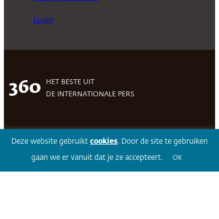
Login
HET BESTE UIT
360
DE INTERNATIONALE PERS
Facebook
LinkedIn
Twitter
Volg 360
Deze website gebruikt
cookies
. Door de site te gebruiken
gaan we er vanuit dat je ze accepteert.
OK