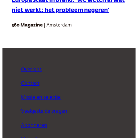
Europa staat in brand. ‘We weten al wat
niet werkt: het probleem negeren’
360 Magazine
| Amsterdam
Over ons
Contact
Missie en selectie
Veelgestelde vragen
Abonneren