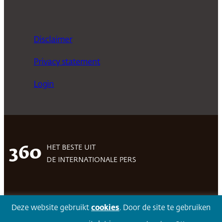
Disclaimer
Privacy statement
Login
HET BESTE UIT
360
DE INTERNATIONALE PERS
Facebook
LinkedIn
Twitter
Volg 360
Deze website gebruikt
cookies
. Door de site te gebruiken