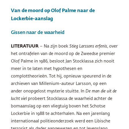
Van de moord op Olof Palme naar de
Lockerbie-aanslag
Gissen naar de waarheid
LITERATUUR
– Na zijn boek
Stieg Larssons erfenis
, over
het ontrafelen van de moord op de Zweedse premier
Olof Palme in 1986, besloot Jan Stocklassa zich nooit
meer in te laten met hypothesen en
complottheorieën. Tot hij, opnieuw speurend in de
archieven van Millenium-auteur Larsson, op een
ander onopgelost mysterie stuitte. In
De man die uit de
lucht viel
probeert Stocklassa de waarheid achter de
bomaanslag op een vliegtuig boven het Schotse
Lockerbie in 1988 te achterhalen. Na een jarenlang
internationaal politieonderzoek werd een Libische
terrorist als dader aangewezen en tot levenslang