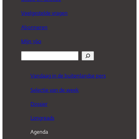
Veelgestelde vragen
Abonneren
Mijn 360
Z
o
e
Vandaag in de buitenlandse pers
k
Selectie van de week
e
n
Dossier
Longreads
Agenda