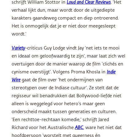
schrijft William Stottor in
Loud and Clear Reviews
. ‘Het
verhaal lijkt dun, maar wordt door de uitgediepte
karakters gaandeweg compact en diep ontroerend.
Het is onmogelijk dat je er niet door meegesleept
wordt.’
Variety
-criticus Guy Lodge vindt Jay ‘net iets te mooi
en ideaal om geloofwaardig te zijn’, maar laat zich wel
overtuigen door de manier waarop de film ‘clichés en
cynisme overstijgt’. Volgens Proma Khosla in
Indie
Wire
gaat de film over ‘het ondermijnen van
stereotypen over de Indiase cultuur’. Ze stelt dat de
regisseur wil benadrukken dat Bollywood-liefde niet
alleen is weggelegd voor hetero’s maar geen
onderscheid maakt tussen generaties en culturen.
‘Een rechttoe-rechtaan komedie,’ schrijft Jared
Richard voor het Australische
ABC
, ware het niet dat
hoofdpersoon ‘worstelt met queerness én