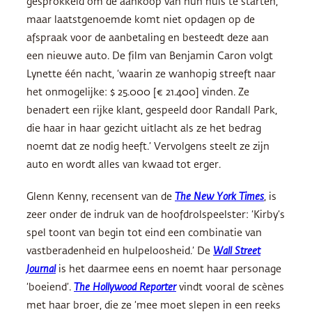
gesprokkeld om de aankoop van hun huis te starten,
maar laatstgenoemde komt niet opdagen op de
afspraak voor de aanbetaling en besteedt deze aan
een nieuwe auto. De film van Benjamin Caron volgt
Lynette één nacht, ‘waarin ze wanhopig streeft naar
het onmogelijke: $ 25.000 [€ 21.400] vinden. Ze
benadert een rijke klant, gespeeld door Randall Park,
die haar in haar gezicht uitlacht als ze het bedrag
noemt dat ze nodig heeft.’ Vervolgens steelt ze zijn
auto en wordt alles van kwaad tot erger.
Glenn Kenny, recensent van de
The New York Times
, is
zeer onder de indruk van de hoofdrolspeelster: ‘Kirby’s
spel toont van begin tot eind een combinatie van
vastberadenheid en hulpeloosheid.’ De
Wall Street
Journal
is het daarmee eens en noemt haar personage
‘boeiend’.
The Hollywood Reporter
vindt vooral de scènes
met haar broer, die ze ‘mee moet slepen in een reeks