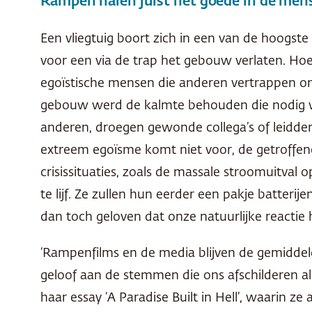
Rampen halen juist het goede in de men
Een vliegtuig boort zich in een van de hoogs
voor een via de trap het gebouw verlaten. Ho
egoïstische mensen die anderen vertrappen om 
gebouw werd de kalmte behouden die nodig wa
anderen, droegen gewonde collega’s of leidde
extreem egoïsme komt niet voor, de getroffen
crisissituaties, zoals de massale stroomuitva
te lijf. Ze zullen hun eerder een pakje batter
dan toch geloven dat onze natuurlijke reactie 
‘Rampenfilms en de media blijven de gemiddel
geloof aan de stemmen die ons afschilderen als
haar essay ‘A Paradise Built in Hell’, waarin z