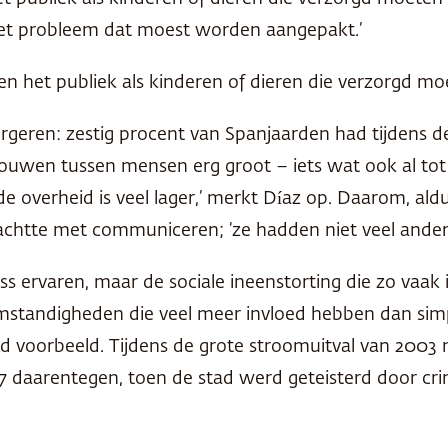
et probleem dat moest worden aangepakt.’
zien het publiek als kinderen of dieren die verzorgd m
ergeren: zestig procent van Spanjaarden had tijdens 
rtrouwen tussen mensen erg groot – iets wat ook al tot
e overheid is veel lager,’ merkt Díaz op. Daarom, ald
achtte met communiceren; ‘ze hadden niet veel ander
s ervaren, maar de sociale ineenstorting die zo vaak 
omstandigheden die veel meer invloed hebben dan sim
d voorbeeld. Tijdens de grote stroomuitval van 2003 
7 daarentegen, toen de stad werd geteisterd door crim