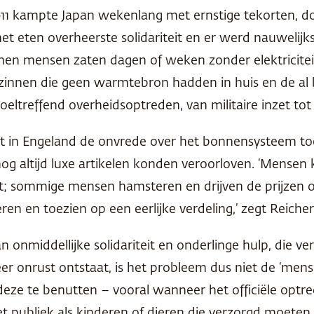
11 kampte Japan wekenlang met ernstige tekorten, do
 het eten overheerste solidariteit en er werd nauweli
n mensen zaten dagen of weken zonder elektriciteit.
gezinnen die geen warmtebron hadden in huis en de al 
eltreffend overheidsoptreden, van militaire inzet tot
t in Engeland de onvrede over het bonnensysteem to
 altijd luxe artikelen konden veroorloven. ‘Mensen 
; sommige mensen hamsteren en drijven de prijzen o
en en toezien op een eerlijke verdeling,’ zegt Reicher
onmiddellijke solidariteit en onderlinge hulp, die v
er onrust ontstaat, is het probleem dus niet de ‘mensel
deze te benutten – vooral wanneer het officiële optre
het publiek als kinderen of dieren die verzorgd moete