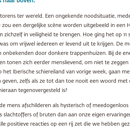
s naar boven.
te torens ter wereld. Een ongekende noodsituatie, me
e zou een dergelijke scène worden uitgebeeld in een 
zichzelf in veiligheid te brengen. Hoe ging het op 11
s om vrijwel iedereen er levend uit te krijgen. De 
n onbekenden door donkere trappenhuizen. Bij de ene
en tonen zich eerder menslievend, om niet te zeggen 
l op het Iberische schiereiland van vorige week, gaa
ijen geven, zelfs als ze tot dan toe nooit een woord m
hieraan tegenovergesteld is?
de mens afschilderen als hysterisch of meedogenloos
 slachtoffers of bruten dan aan onze eigen ervaringen
e alle positieve reacties op een rij zet die we hebben