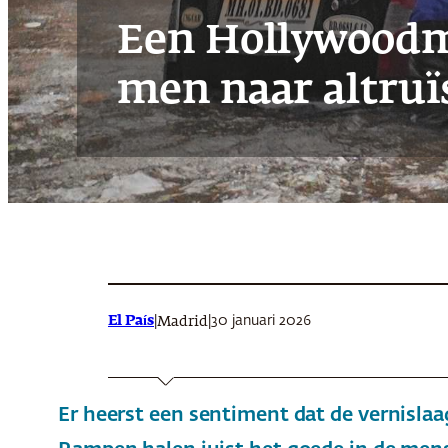
Een Hollywoodmy
men naar altru
El País
|
|
30 januari 2026
Madrid
Er heerst een sentiment dat de vernislaag