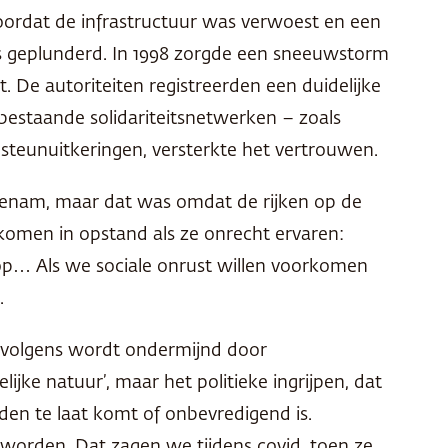
ordat de infrastructuur was verwoest en een
jks geplunderd. In 1998 zorgde een sneeuwstorm
 De autoriteiten registreerden een duidelijke
bestaande solidariteitsnetwerken – zoals
 steunuitkeringen, versterkte het vertrouwen.
enam, maar dat was omdat de rijken op de
komen in opstand als ze onrecht ervaren:
p… Als we sociale onrust willen voorkomen
.
ervolgens wordt ondermijnd door
ijke natuur’, maar het politieke ingrijpen, dat
den te laat komt of onbevredigend is.
n worden. Dat zagen we tijdens covid, toen ze