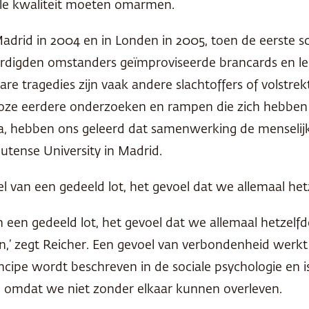
evolle kwaliteit moeten omarmen.
Madrid in 2004 en in Londen in 2005, toen de eerste
rdigden omstanders geïmproviseerde brancards en le
bare tragedies
zijn vaak andere slachtoffers of volstrek
lloze eerdere onderzoeken en rampen die zich hebben
a, hebben ons geleerd dat samenwerking de menselijke 
lutense University in Madrid.
oel van een gedeeld lot, het gevoel dat we allemaal h
van een gedeeld lot, het gevoel dat we allemaal hetze
n,’ zegt Reicher. Een gevoel van verbondenheid werkt
ncipe wordt beschreven in de sociale psychologie en is
 omdat we niet zonder elkaar kunnen overleven.