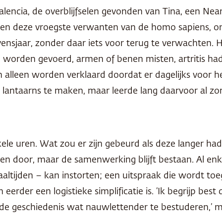
Valencia, de overblijfselen gevonden van Tina, een N
n deze vroegste verwanten van de homo sapiens, o
ensjaar, zonder daar iets voor terug te verwachten. H
 worden gevoerd, armen of benen misten, artritis h
alleen worden verklaard doordat er dagelijks voor 
d lantaarns te maken, maar leerde lang daarvoor al zor
kele uren. Wat zou er zijn gebeurd als deze langer h
ezen door, maar de samenwerking blijft bestaan. Al enk
altijden – kan instorten; een uitspraak die wordt to
erder een logistieke simplificatie is. ‘Ik begrijp best 
e geschiedenis wat nauwlettender te bestuderen,’ m