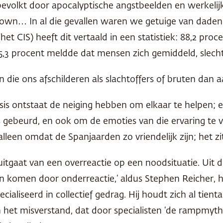
volkt door apocalyptische angstbeelden en werkelijk
n… In al die gevallen waren we getuige van daden van
et CIS) heeft dit vertaald in een statistiek: 88,2 pr
 5,3 procent meldde dat mensen zich gemiddeld, slecht
ie ons afschilderen als slachtoffers of bruten dan a
isis ontstaat de neiging hebben om elkaar te helpen; e
s gebeurd, en ook om de emoties van die ervaring te v
 alleen omdat de Spanjaarden zo vriendelijk zijn; het z
tgaat van een overreactie op een noodsituatie. Uit de 
n komen door onderreactie,’ aldus Stephen Reicher, h
cialiseerd in collectief gedrag. Hij houdt zich al tien
an het misverstand, dat door specialisten ‘de rampmy